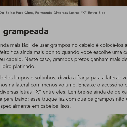
De Baixo Para Cima, Formando Diversas Letras “X” Entre Eles.
al grampeada
inda mais fácil de usar grampos no cabelo é colocá-lo
efeito fica ainda mais bonito quando você escolhe uma c
eu cabelo. Neste caso, grampos pretos ganham mais d
loiro platinado.
los limpos e soltinhos, divida a franja para a lateral: vo
s na lateral com menos volume. Encaixe o acessório d
iversas letras “X” entre eles. Lembre-se ainda de deixa
a para baixo: esse truque faz com que os grampos não
especialmente em cabelos lisos.