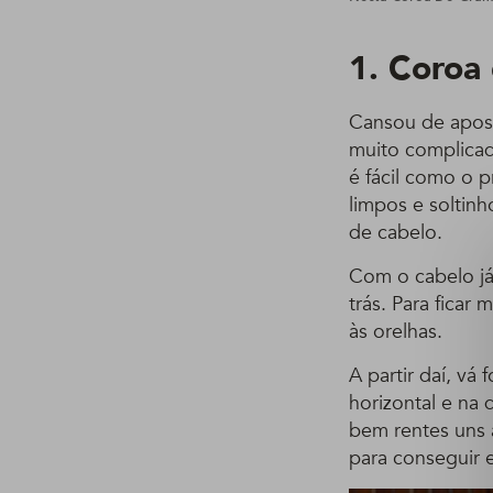
1. Coroa
Cansou de apost
muito complicad
é fácil como o 
limpos e soltin
de cabelo.
Com o cabelo já
trás. Para ficar
às orelhas.
A partir daí, v
horizontal e na 
bem rentes uns 
para conseguir 