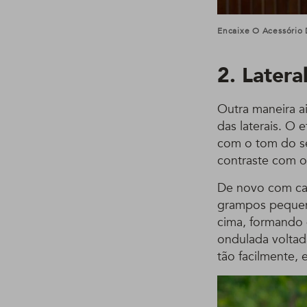
Encaixe O Acessório 
2. Later
Outra maneira a
das laterais. O 
com o tom do s
contraste com o 
De novo com cabe
grampos pequeno
cima, formando d
ondulada voltad
tão facilmente, 