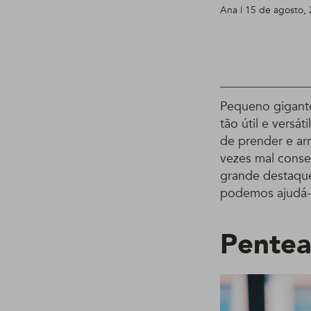
Ana | 15 de agosto,
Pequeno gigante
tão útil e versá
de prender e ar
vezes mal conse
grande destaqu
podemos ajudá-l
Pentea