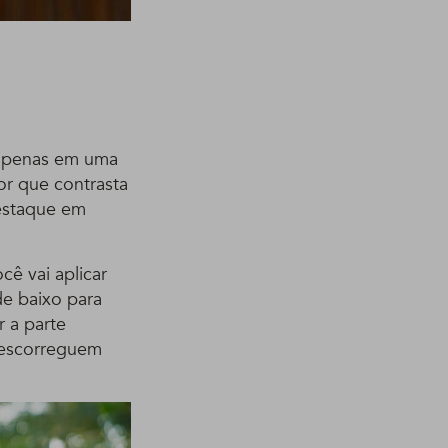
s apenas em uma
or que contrasta
estaque em
cê vai aplicar
e baixo para
r a parte
 escorreguem