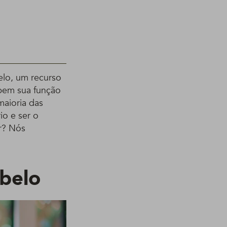
elo, um recurso
 bem sua função
maioria das
o e ser o
r? Nós
belo