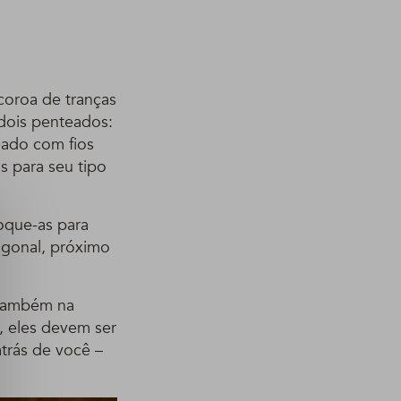
coroa de tranças
dois penteados:
eado com fios
s para seu tipo
oque-as para
iagonal, próximo
 também na
o, eles devem ser
trás de você –