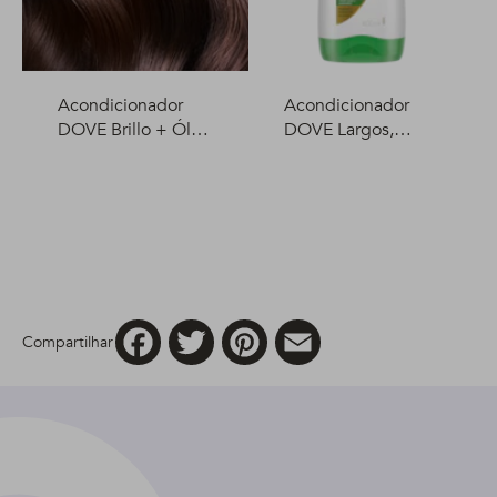
Acondicionador
Acondicionador
DOVE Brillo + Óleo
DOVE Largos,
Micelar 400 ml
fuertes y flexibles
400 ml
Facebook
Twitter
Pinterest
Email
Compartilhar