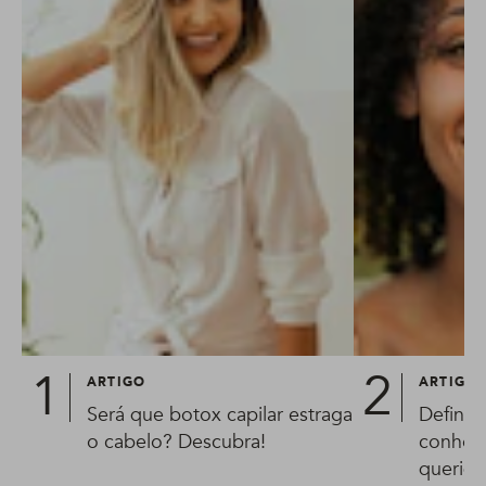
ARTIGO
ARTIGO
Será que botox capilar estraga
Definiç
o cabelo? Descubra!
conheça
queridi