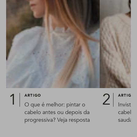
ARTIGO
ARTIGO
O que é melhor: pintar o
Invista
cabelo antes ou depois da
cabelos
progressiva? Veja resposta
saudáve