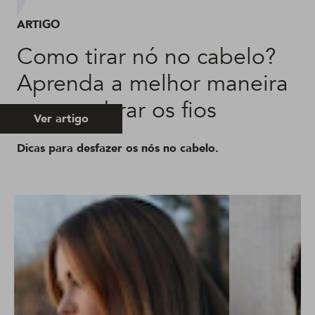
ARTIGO
Como tirar nó no cabelo?
Aprenda a melhor maneira
sem quebrar os fios
Ver artigo
Dicas para desfazer os nós no cabelo.