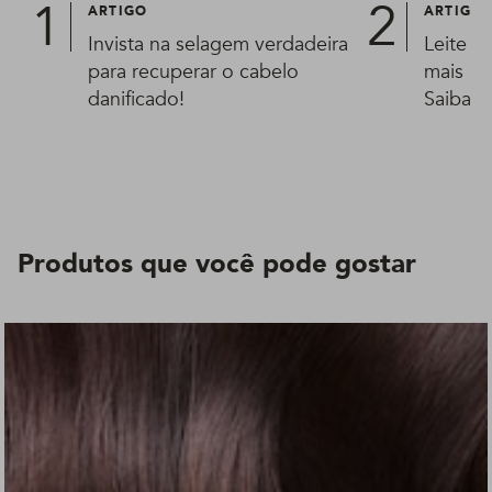
ARTIGO
ARTIGO
Invista na selagem verdadeira
Leite hi
para recuperar o cabelo
mais be
danificado!
Saiba t
Produtos que você pode gostar