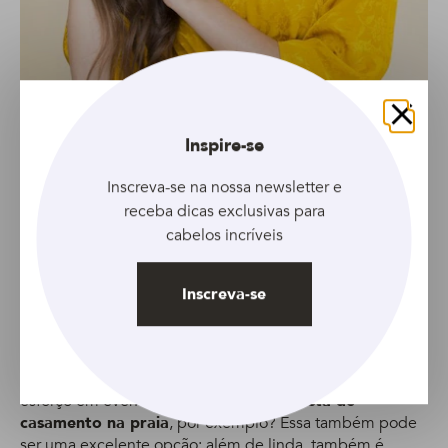
Fechar
Inspire-se
Inscreva-se na nossa newsletter e
receba dicas exclusivas para
cabelos incríveis
8
Inscreva-se
Cabelo ondulado durante a noite
finalizado
Prontinho! Seu cabelo ondulado durante a noite está
perfeito para ser usado como um penteado chique sem
esforço em eventos diurnos. Tem uma
festa de
casamento na praia
, por exemplo? Essa também pode
ser uma excelente opção: além de linda, também é