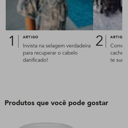
ARTIGO
ARTIGO
Invista na selagem verdadeira
Como de
para recuperar o cabelo
cachead
danificado!
te surp
Produtos que você pode gostar