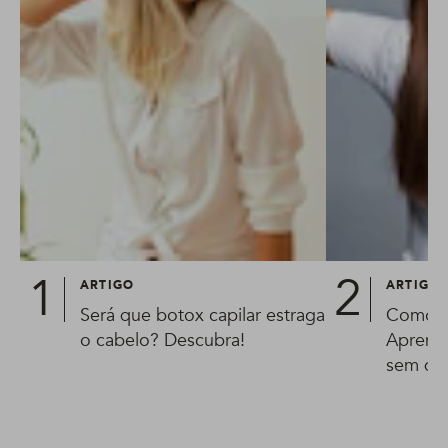
ARTIGO
ARTIGO
Será que botox capilar estraga
Como ti
o cabelo? Descubra!
Aprenda
sem que