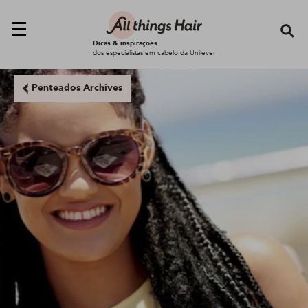
Se
Dicas & inspirações
dos especialistas em cabelo da Unilever
Penteados Archives