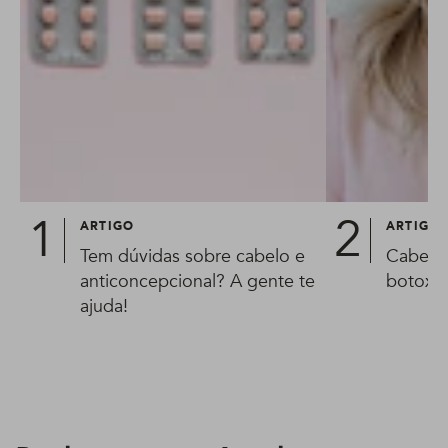
ARTIGO
ARTIGO
Tem dúvidas sobre cabelo e
Cabelo 
anticoncepcional? A gente te
botox?
ajuda!