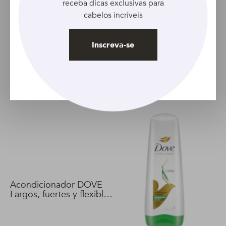
receba dicas exclusivas para
Sugestão de produtos
cabelos incríveis
A dica é investir em produtos que cuidem especialmente
do couro cabeludo, já que essa região vai receber uma
Inscreva-se
atenção especial enquanto você estiver com dreads
Nossa primeira sugestão é o
Shampoo Anticaspa Clear
Sports Women Limpeza Hidratante
, que faz uma limpeza
profunda, protegendo o couro cabeludo.
Acondicionador DOVE
Largos, fuertes y flexibles
400 ml