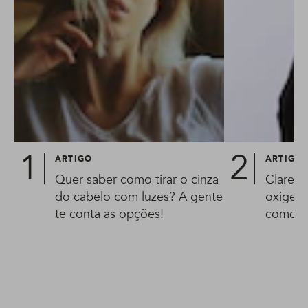
ARTIGO
ARTIGO
Quer saber como tirar o cinza
Clarear
do cabelo com luzes? A gente
oxigena
te conta as opções!
como pr