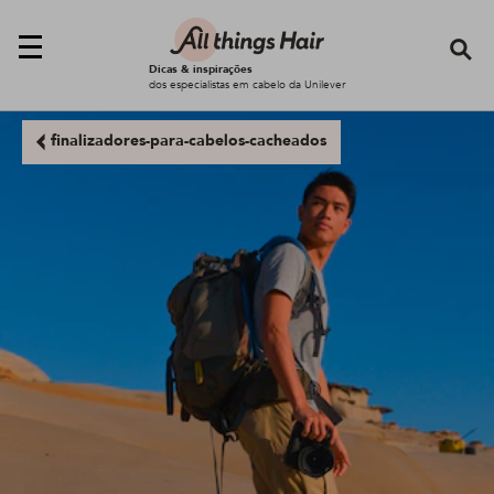
Se
Dicas & inspirações
dos especialistas em cabelo da Unilever
finalizadores-para-cabelos-cacheados