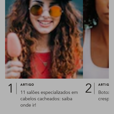
ARTIGO
ARTIGO
11 salões especializados em
Botox c
cabelos cacheados: saiba
crespo?
onde ir!