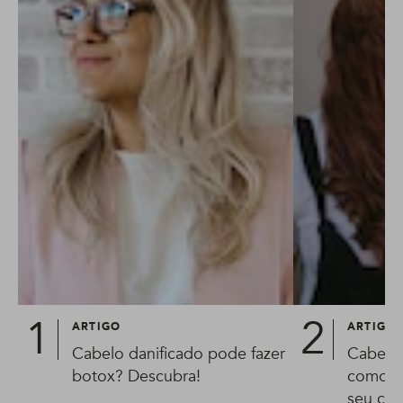
ARTIGO
ARTIGO
Cabelo danificado pode fazer
Cabelo 
botox? Descubra!
como id
seu cab