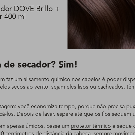
dor DOVE Brillo +
r 400 ml
a de secador? Sim!
 faz um alisamento químico nos cabelos é poder dispe
elos secos ao vento, sejam eles lisos ou cacheados, tê
agem: você economiza tempo, porque não precisa puxa
icá-los. Depois de lavar, espere até que os fios sequem
em apenas úmidos, passe um
protetor térmico
e seque 
10 centímetros de distância da cabeça, sempre movime