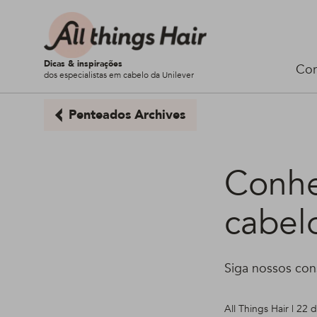
Dicas & inspirações
Cor
dos especialistas em cabelo da Unilever
Penteados Archives
Conhe
cabel
Siga nossos con
All Things Hair | 22 