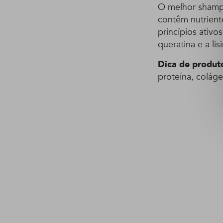
O melhor shampo
contêm nutrient
princípios ativ
queratina e a lis
Dica de produt
proteína, colág