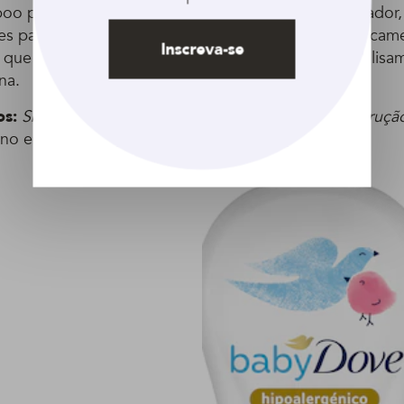
o para cabelos alisados, assim como o condicionador,
es para repor a nutrição dos cabelos tratados quimicam
Inscreva-se
os que reconstroem a fibra e prolongam o efeito do alis
ina.
os:
Shampoo e
Condicionador TRESemmé Reconstrução
eno e aminoácidos.