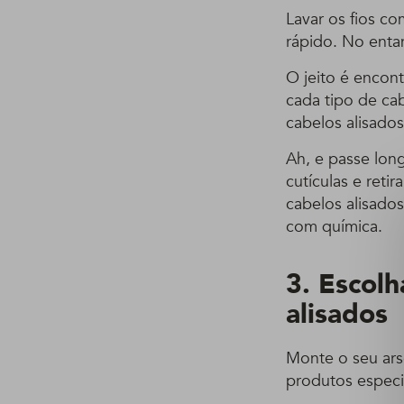
Lavar os fios c
rápido. No entan
O jeito é encon
cada tipo de cab
cabelos alisado
Ah, e passe lon
cutículas e ret
cabelos alisado
com química.
3. Escol
alisados
Monte o seu ars
produtos especi