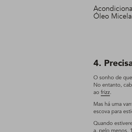
Acondiciona
Óleo Micela
4. Precis
O sonho de quem
No entanto, cab
ao
frizz
.
Mas há uma vant
escova para est
Quando estiver
a, pelo menos, 