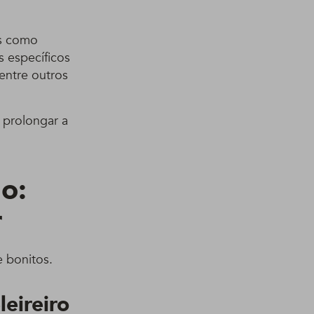
os como
s específicos
 entre outros
 prolongar a
o:
r
e bonitos.
eireiro