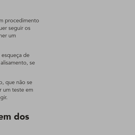
 um procedimento
uer seguir os
lher um
e esqueça de
e alisamento, se
o, que não se
ar um teste em
ir.
gem dos