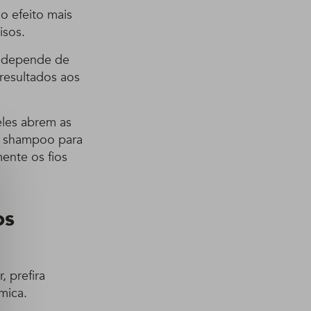
o efeito mais
isos.
ue depende de
 resultados aos
eles abrem as
or shampoo para
ente os fios
os
 prefira
mica.