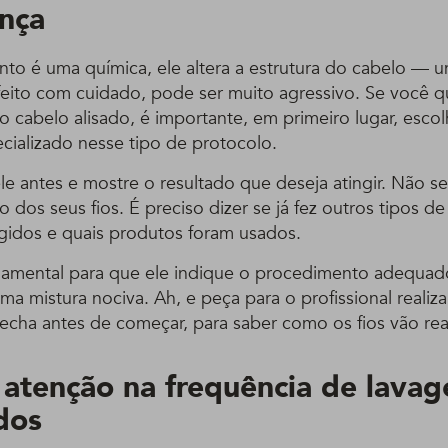
ança
to é uma química, ele altera a estrutura do cabelo —
 feito com cuidado, pode ser muito agressivo. Se você q
cabelo alisado, é importante, em primeiro lugar, esco
ecializado nesse tipo de protocolo.
e antes e mostre o resultado que deseja atingir. Não s
co dos seus fios. É preciso dizer se já fez outros tipos d
ngidos e quais produtos foram usados.
damental para que ele indique o procedimento adequad
a mistura nociva. Ah, e peça para o profissional realiz
ha antes de começar, para saber como os fios vão reag
e atenção na frequência de lava
ados