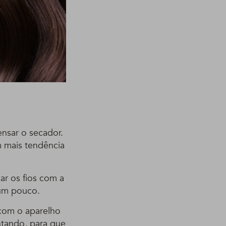
nsar o secador.
m mais tendência
r os fios com a
 um pouco.
com o aparelho
ntando, para que