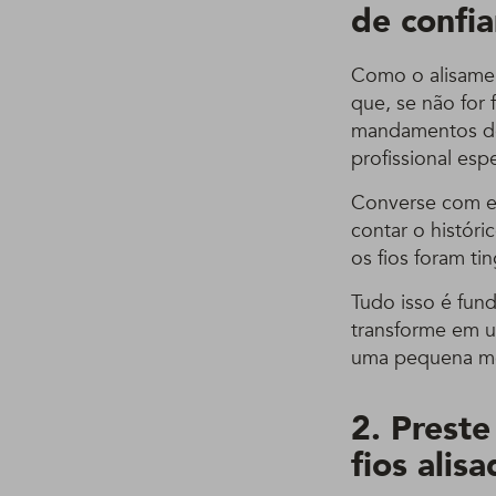
de confi
Como o alisamen
que, se não for
mandamentos do 
profissional esp
Converse com el
contar o históri
os fios foram ti
Tudo isso é fun
transforme em um
uma pequena mec
2. Prest
fios alis