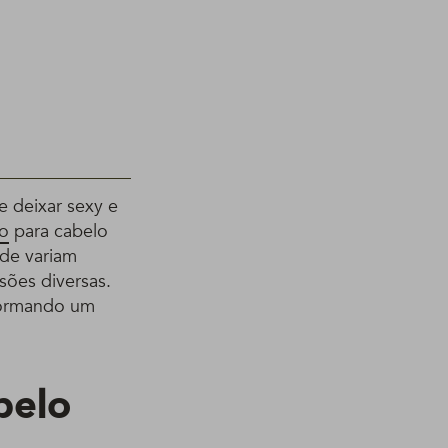
e deixar sexy e
o
para cabelo
 de variam
sões diversas.
formando um
belo