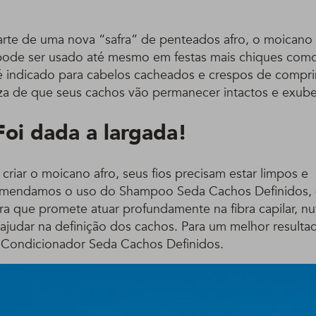
arte de uma nova “safra” de penteados afro, o moican
e pode ser usado até mesmo em festas mais chiques com
 é indicado para cabelos cacheados e crespos de compr
za de que seus cachos vão permanecer intactos e exuber
Foi dada a largada!
criar o moicano afro, seus fios precisam estar limpos e
omendamos o uso do Shampoo Seda Cachos Definidos, 
ra que promete atuar profundamente na fibra capilar, nu
 ajudar na definição dos cachos. Para um melhor result
 Condicionador Seda Cachos Definidos.