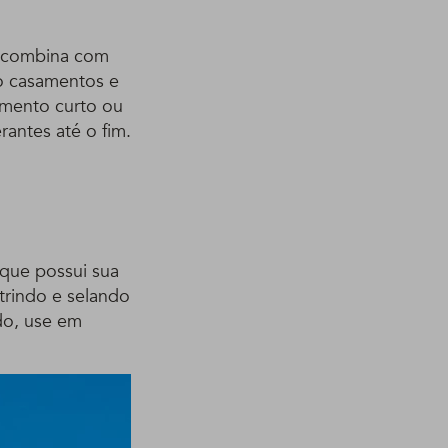
o combina com
o casamentos e
imento curto ou
antes até o fim.
que possui sua
trindo e selando
ado, use em