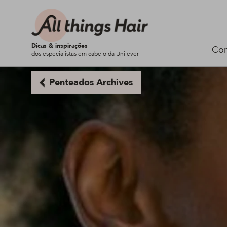
Dicas & inspirações
Cor
dos especialistas em cabelo da Unilever
Penteados Archives