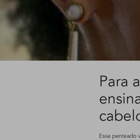
Para a
ensin
cabel
Esse penteado v