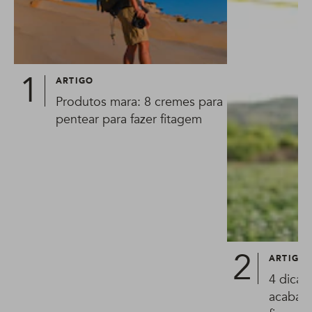
ARTIGO
Produtos mara: 8 cremes para
pentear para fazer fitagem
ARTIGO
4 dicas
acabar 