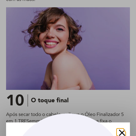
10
O toque final
Após secar todo o cabelo, aplique o Óleo Finalizador 5
em 1 TRESemmé Blindagem Antifrizz, que fixa o
penteado, combate o frizz e ainda recupera a maciez e o
brilho.