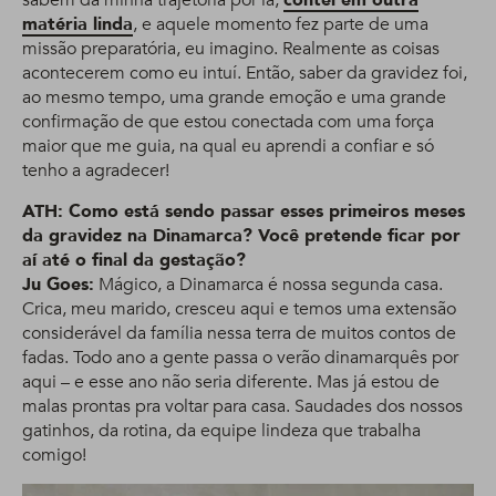
sabem da minha trajetória por lá,
contei em outra
matéria linda
, e aquele momento fez parte de uma
missão preparatória, eu imagino. Realmente as coisas
acontecerem como eu intuí. Então, saber da gravidez foi,
ao mesmo tempo, uma grande emoção e uma grande
confirmação de que estou conectada com uma força
maior que me guia, na qual eu aprendi a confiar e só
tenho a agradecer!
ATH: Como está sendo passar esses primeiros meses
da gravidez na Dinamarca? Você pretende ficar por
aí até o final da gestação?
Ju Goes:
Mágico, a Dinamarca é nossa segunda casa.
Crica, meu marido, cresceu aqui e temos uma extensão
considerável da família nessa terra de muitos contos de
fadas. Todo ano a gente passa o verão dinamarquês por
aqui – e esse ano não seria diferente. Mas já estou de
malas prontas pra voltar para casa. Saudades dos nossos
gatinhos, da rotina, da equipe lindeza que trabalha
comigo!