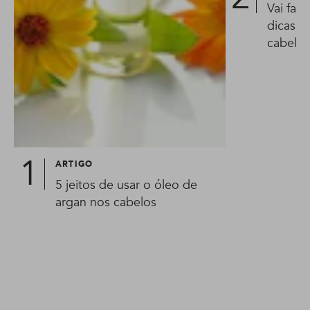
Vai faz
dicas d
cabelo 
ARTIGO
5 jeitos de usar o óleo de
argan nos cabelos