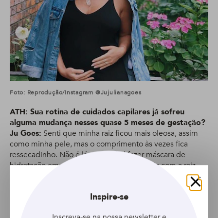
Foto: Reprodução/Instagram @jujulianagoes
ATH: Sua rotina de cuidados capilares já sofreu
alguma mudança nesses quase 5 meses de gestação?
Ju Goes:
Senti que minha raiz ficou mais oleosa, assim
como minha pele, mas o comprimento às vezes fica
ressecadinho. Não é lá muito fácil fazer máscara de
hidratação em
cabelo curtinho
, ainda mais com a raiz
oleosa, então os shampoos hidratantes, já ajudam! As
linhas com ativos botânicos têm sido minhas preferidas,
Fechar
Inspire-se
assim como o
Baixo Poo
.
ATH: Você sentiu alguma diferença na textura dos
Inscreva-se na nossa newsletter e