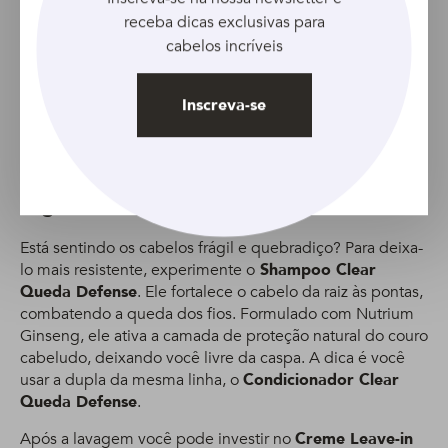
fios?
receba dicas exclusivas para
Ju Goes:
Eles parecem um pouco ásperos, com mais
cabelos incríveis
vida própria do que nunca (risos). O jeito é abusar dos
penteados e também dar uma modelada a mais com
Inscreva-se
modelador de cachos
ou chapinha. E claro, entender
essas novas necessidades de cuidados para ajudar de
uma forma mais completa.
Sugestão de produtos
Está sentindo os cabelos frágil e quebradiço? Para deixa-
lo mais resistente, experimente o
Shampoo Clear
Queda Defense
. Ele fortalece o cabelo da raiz às pontas,
combatendo a queda dos fios. Formulado com Nutrium
Ginseng, ele ativa a camada de proteção natural do couro
cabeludo, deixando você livre da caspa. A dica é você
usar a dupla da mesma linha, o
Condicionador Clear
Queda Defense
.
Após a lavagem você pode investir no
Creme Leave-in