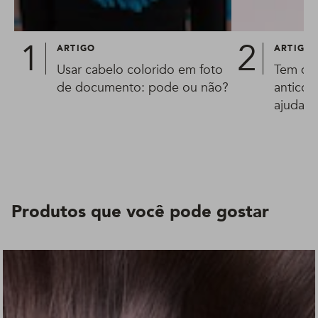
ARTIGO
ARTIGO
Usar cabelo colorido em foto
Tem dúv
de documento: pode ou não?
anticon
ajuda!
Produtos que você pode gostar