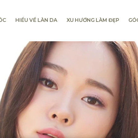
TÓC
HIỂU VỀ LÀN DA
XU HƯỚNG LÀM ĐẸP
GÓ