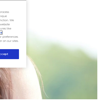
process
unique
unction. We
 website
ures like
ie
r preferences
er on our sites.
ccept