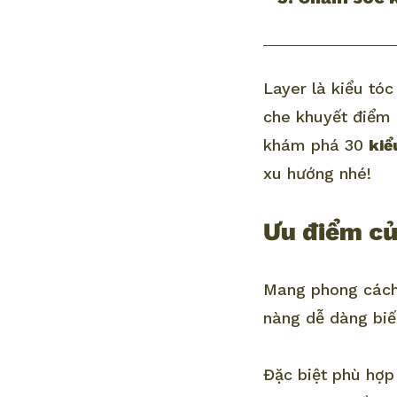
Layer là kiểu tó
che khuyết điểm 
khám phá 30
kiể
xu hướng nhé!
Ưu điểm củ
Mang phong cách 
nàng dễ dàng biế
Đặc biệt phù hợp