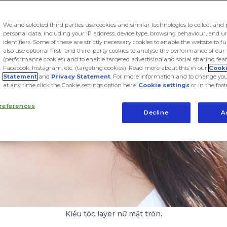
We and selected third parties use cookies and similar technologies to collect and 
personal data, including your IP address, device type, browsing behaviour, and 
identifiers. Some of these are strictly necessary cookies to enable the website to f
also use optional first- and third-party cookies to analyse the performance of our
(performance cookies) and to enable targeted advertising and social sharing feat
Facebook, Instagram, etc. (targeting cookies). Read more about this in our
Cook
Statement
and
Privacy Statement
. For more information and to change you
at any time click the Cookie settings option here:
Cookie settings
or in the foot
references
Decline
A
Kiểu tóc layer nữ mặt tròn.