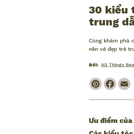
30 kiểu 
trung d
Cùng khám phá cẩ
nên vẻ đẹp trẻ t
Bởi:
All Things Be
Pinterest
Faceb
E
Ưu điểm của 
Các kiểu tóc