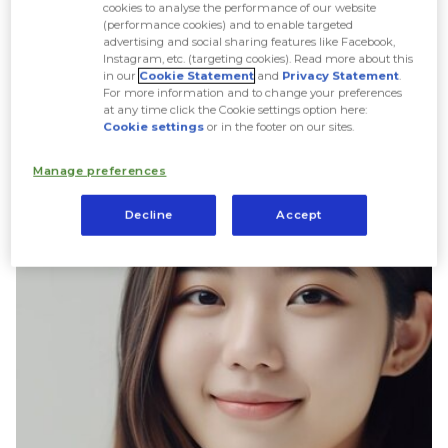
cookies to analyse the performance of our website
(performance cookies) and to enable targeted
advertising and social sharing features like Facebook,
Instagram, etc. (targeting cookies). Read more about this
in our
Cookie Statement
and
Privacy Statement
.
For more information and to change your preferences
at any time click the Cookie settings option here:
Cookie settings
or in the footer on our sites.
Manage preferences
Decline
Accept