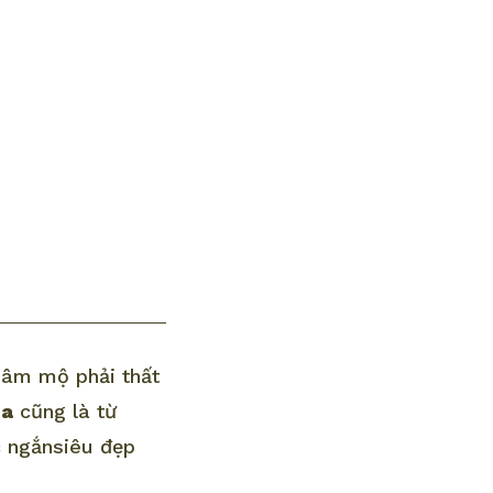
hâm mộ phải thất
sa
cũng là từ
c ngắnsiêu đẹp