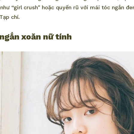
 như “girl crush" hoặc quyến rũ với mái tóc ngắn đe
Tạp chí.
 ngắn xoăn nữ tính