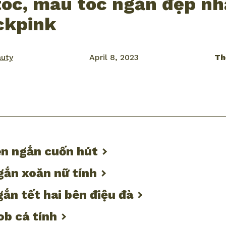
tóc, màu tóc ngắn đẹp nh
ckpink
auty
April 8, 2023
Th
ook
mail
đen ngắn cuốn hút
ngắn xoăn nữ tính
gắn tết hai bên điệu đà
ob cá tính