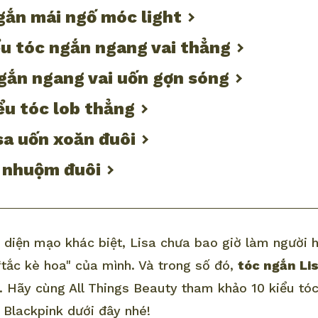
ngắn mái ngố móc light
iểu tóc ngắn ngang vai thẳng
ngắn ngang vai uốn gợn sóng
iểu tóc lob thẳng
isa uốn xoăn đuôi
n nhuộm đuôi
1 diện mạo khác biệt, Lisa chưa bao giờ làm người 
“tắc kè hoa" của mình. Và trong số đó,
tóc ngắn Li
. Hãy cùng All Things Beauty tham khảo 10 kiểu tó
 Blackpink dưới đây nhé!