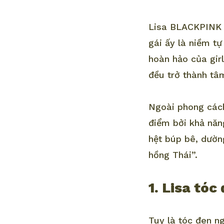
Lisa BLACKPINK k
gái ấy là niềm t
hoàn hảo của gir
đều trở thành tâ
Ngoài phong cách
điểm bởi khả năn
hệt búp bê, dườn
hồng Thái”.
1. Lisa tóc
Tuy là tóc đen n