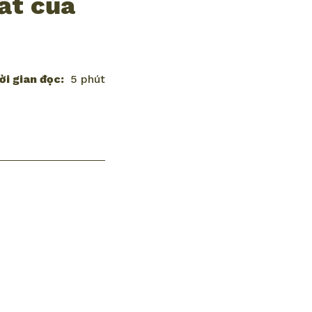
ất của
ời gian đọc:
5 phút