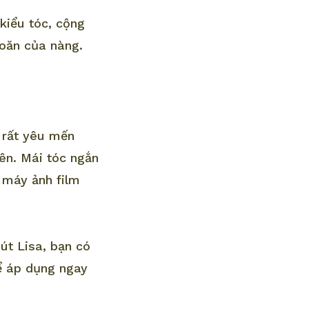
kiểu tóc, cộng
oăn của nàng.
n rất yêu mến
bên. Mái tóc ngắn
 máy ảnh film
út Lisa, bạn có
ể áp dụng ngay