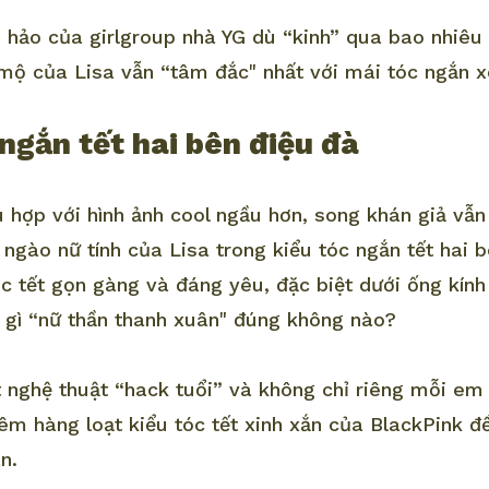
 hảo của girlgroup nhà YG dù “kinh” qua bao nhiêu 
ộ của Lisa vẫn “tâm đắc" nhất với mái tóc ngắn x
 ngắn tết hai bên điệu đà
ù hợp với hình ảnh cool ngầu hơn, song khán giả vẫ
 ngào nữ tính của Lisa trong kiểu tóc ngắn tết hai 
c tết gọn gàng và đáng yêu, đặc biệt dưới ống kính
 gì “nữ thần thanh xuân" đúng không nào?
t nghệ thuật “hack tuổi” và không chỉ riêng mỗi em 
êm hàng loạt kiểu tóc tết xinh xắn của BlackPink đ
n.