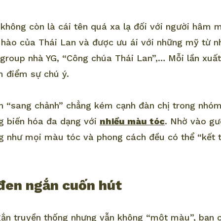
hông còn là cái tên quá xa lạ đối với người hâm 
ự hào của Thái Lan và được ưu ái với những mỹ từ n
lgroup nhà YG, “Công chúa Thái Lan”,… Mỗi lần xuất
m điểm sự chú ý.
 “sang chảnh” chẳng kém cạnh đàn chị trong nhóm,
g biến hóa đa dạng với
nhiều màu tóc
. Nhờ vào gư
g như mọi màu tóc và phong cách đều có thể “kết 
 đen ngắn cuốn hút
gắn truyền thống nhưng vẫn không “một màu”, bạn c