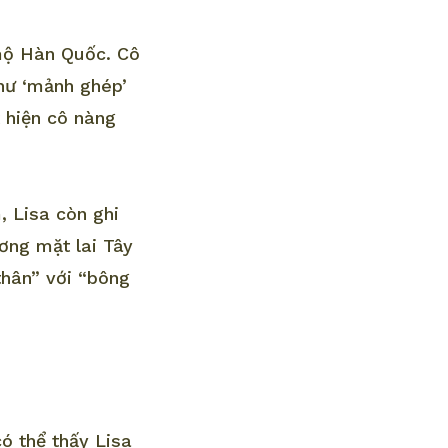
mộ Hàn Quốc. Cô
hư ‘mảnh ghép’
 hiện cô nàng
 Lisa còn ghi
ơng mặt lai Tây
thân” với “bông
ó thể thấy Lisa