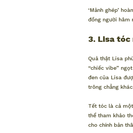
‘Mảnh ghép’ hoàn
đồng người hâm m
3. Lisa tóc
Quả thật Lisa ph
“chiếc vibe” ngọt
đen của Lisa đượ
trông chẳng khác
Tết tóc là cả mộ
thể tham khảo th
cho chính bản thâ