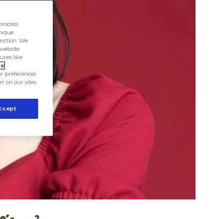
process
unique
unction. We
 website
ures like
ie
r preferences
er on our sites.
ccept