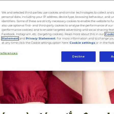
We and selected third parties use cookies and similar technologies to collect and 
personal data, including your IP address, device type, browsing behaviour, and 
identifiers. Some of these are strictly necessary cookies to enable the website to f
also use optional first- and third-party cookies to analyse the performance of our
(performance cookies) and to enable targeted advertising and social sharing feat
Facebook, Instagram, etc. (targeting cookies). Read more about this in our
Cook
Statement
and
Privacy Statement
. For more information and to change you
at any time click the Cookie settings option here:
Cookie settings
or in the foot
references
Decline
A