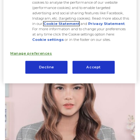
cookies to analyse the performance of our website
(performance cookies) and to enable targeted
advertising and social sharing features like Facebook,
Instagram, etc. (targeting cookies). Read more about this
in our
Cookie Statement
and
Privacy Statement
.
For more information and to change your preferences
at any time click the Cookie settings option here:
Cookie settings
or in the footer on our sites.
Manage preferences
Decline
Accept