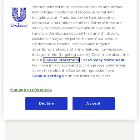
We and selected third parties use cookies and similar
technologies to collect and process personal data,
including your IP address, device type, browsing
behaviour, and unique identifiers. Some of these are
strictly necessary cookies to enable the website to
function. We also use optional first- and third-party
cookies to analyse the performance of our website
(performance cookies) and to enable targeted
advertising and social sharing features like Facebook,
Instagram, etc. (targeting cookies). Read more about this
in our
Cookie Statement
and
Privacy Statement
.
For more information and to change your preferences
at any time click the Cookie settings option here:
Cookie settings
or in the footer on our sites.
Manage preferences
Decline
Accept