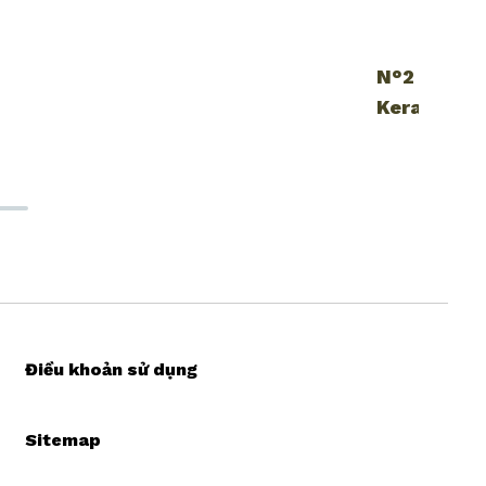
N°2 Dầu x
KeratinBo
Điều khoản sử dụng
Sitemap