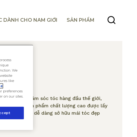
C DÀNH CHO NAM GIỚI
SẢN PHẨM
process
unique
unction. We
 website
ures like
ie
r preferences
er on our sites.
ơng hiệu chăm sóc tóc hàng đầu thế giới,
bạn những sản phẩm chất lượng cao được lấy
alon, giúp bạn dễ dàng sở hữu mái tóc đẹp
ccept