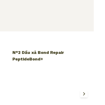
N°2 Dầu xả Bond Repair
PeptideBond+