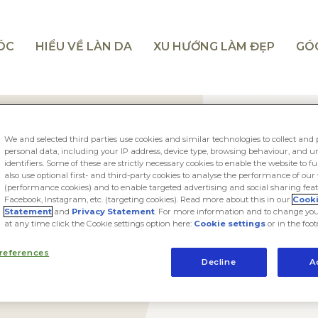
TÓC
HIỂU VỀ LÀN DA
XU HƯỚNG LÀM ĐẸP
GÓ
We and selected third parties use cookies and similar technologies to collect and 
personal data, including your IP address, device type, browsing behaviour, and 
identifiers. Some of these are strictly necessary cookies to enable the website to f
also use optional first- and third-party cookies to analyse the performance of our
(performance cookies) and to enable targeted advertising and social sharing feat
Facebook, Instagram, etc. (targeting cookies). Read more about this in our
Cook
Statement
and
Privacy Statement
. For more information and to change you
at any time click the Cookie settings option here:
Cookie settings
or in the foot
TRESemmé, thư
mang đến cho 
references
cảm hứng từ s
Decline
A
như ý tại nhà.