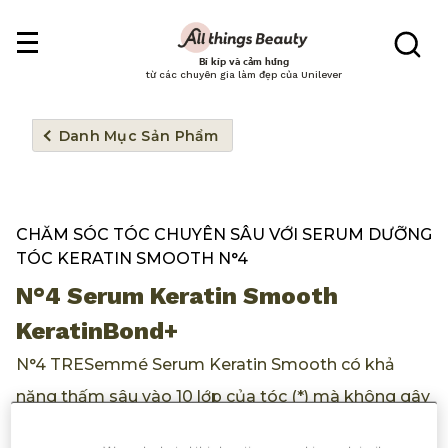
Bí kíp và cảm hứng
từ các chuyên gia làm đẹp của Unilever
Danh Mục Sản Phẩm
CHĂM SÓC TÓC CHUYÊN SÂU VỚI SERUM DƯỠNG
TÓC KERATIN SMOOTH N°4
N°4 Serum Keratin Smooth
KeratinBond+
N°4 TRESemmé Serum Keratin Smooth có khả
năng thấm sâu vào 10 lớp của tóc (*) mà không gây
bết, giúp bảo vệ tóc khỏi những hư tốn do tạo kiểu.