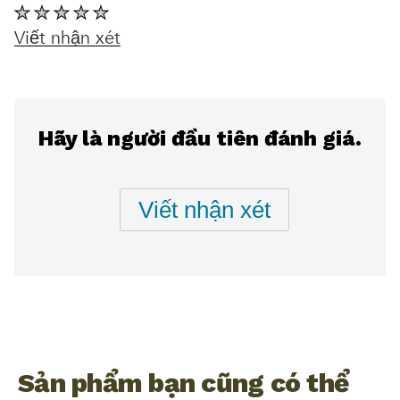
Không
có
Viết nhận xét
xếp
hạng
nào
được
Hãy là người đầu tiên đánh giá.
gửi
cho
product
Viết nhận xét
này
Sản phẩm bạn cũng có thể