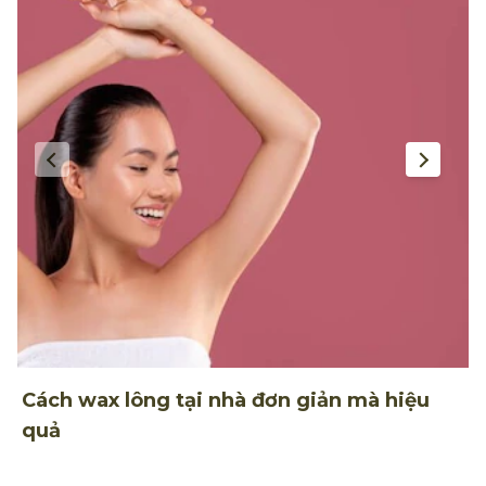
Cách wax lông tại nhà đơn giản mà hiệu
5
quả
h