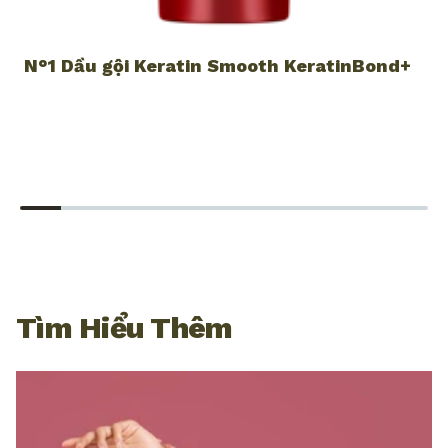
N°1 Dầu gội Keratin Smooth KeratinBond+
N
Tìm Hiểu Thêm