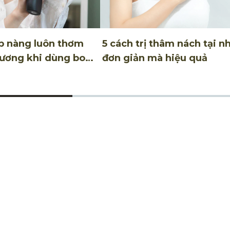
úp nàng luôn thơm
5 cách trị thâm nách tại n
ương khi dùng body
đơn giản mà hiệu quả
Thông báo về Cookie