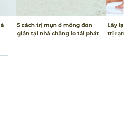
hà
5 cách trị mụn ở mông đơn
Lấy lại sự
giản tại nhà chẳng lo tái phát
trị rạn d
Điều khoản sử dụng