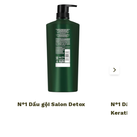
N°1 Dầu gội Salon Detox
N°1 Dầu 
KeratinB