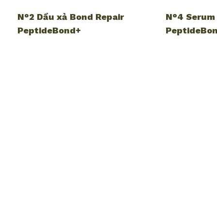
N°2 Dầu xả Bond Repair
N°4 Serum 
PeptideBond+
PeptideBo