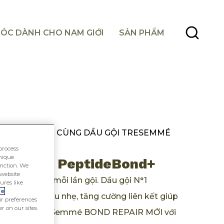
ÓC DÀNH CHO NAM GIỚI
SẢN PHẨM
GIẢM GÃY RỤNG CÙNG DẦU GỘI TRESEMMÉ
process
unique
nd Repair PeptideBond+
unction. We
 website
 kết tóc qua mỗi lần gội. Dầu gội N°1
ures like
ie
gội sạch dịu nhẹ, tăng cường liên kết giúp
r preferences
er on our sites.
 sản phẩm TRESemmé BOND REPAIR MỚI với