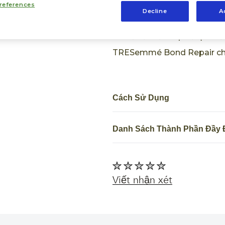
công thức độc quyền Peptid
references
Decline
A
Peptides cùng công nghệ tiê
do hư tổn từ nhiệt & tạo ki
TRESemmé Bond Repair cho 
Cách Sử Dụng
Danh Sách Thành Phần Đầy 
Không
có
Viết nhận xét
xếp
hạng
nào