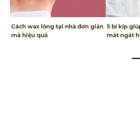
Cách wax lông tại nhà đơn giản
5 bí kíp gi
mà hiệu quả
mát ngát h
mist
THÔNG BÁO VỀ QUYỀN RIÊNG TƯ
Cookie Settings