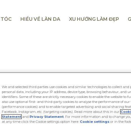
I TÓC
HIỂU VỀ LÀN DA
XU HƯỚNG LÀM ĐẸP
G
TÁI TẠO LIÊN KẾT TÓC, 
BOND REPAIR N°1
We and selected third parties use cookies and similar technologies to collect and 
personal data, including your IP address, device type, browsing behaviour, and 
N°1 Dầu gội Bo
identifiers. Some of these are strictly necessary cookies to enable the website to f
also use optional first- and third-party cookies to analyse the performance of our
Mô tả sản phẩm: Tái tạo liên
(performance cookies) and to enable targeted advertising and social sharing feat
Facebook, Instagram, etc. (targeting cookies). Read more about this in our
Cook
TRESemmé Bond Repair giúp 
Statement
and
Privacy Statement
. For more information and to change you
at any time click the Cookie settings option here:
Cookie settings
or in the foot
tóc giảm gãy rụng. Dòng