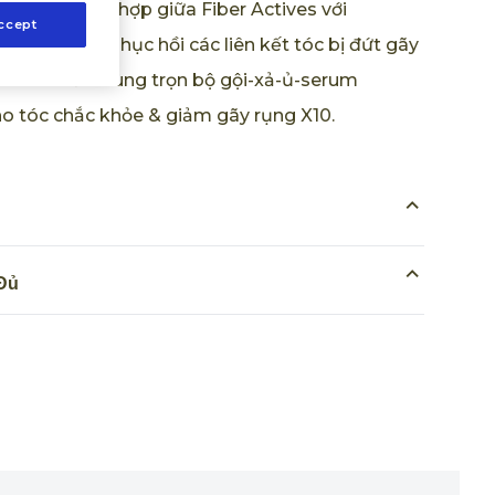
eBond+, kết hợp giữa Fiber Actives với
ccept
n tiến giúp phục hồi các liên kết tóc bị đứt gãy
ểu hóa chất. Dùng trọn bộ gội-xả-ủ-serum
tóc chắc khỏe & giảm gãy rụng X10.
Đủ