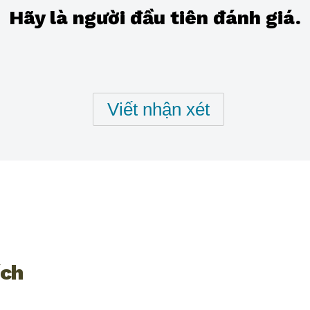
được
Hãy là người đầu tiên đánh giá.
gửi
cho
product
này
Viết nhận xét
ích