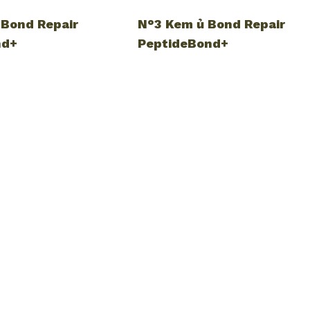
Bond Repair
N°3 Kem ủ Bond Repair
nd+
PeptideBond+