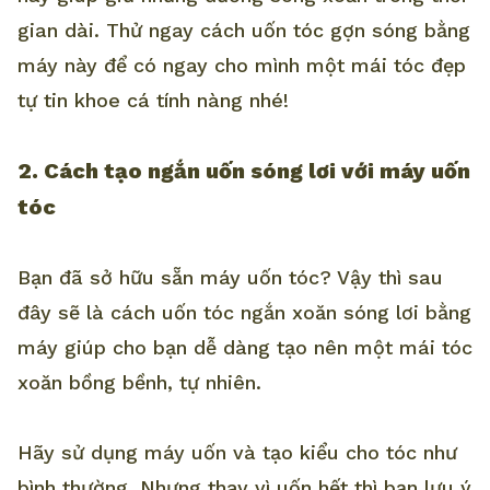
gian dài. Thử ngay cách uốn tóc gợn sóng bằng
máy này để có ngay cho mình một mái tóc đẹp
tự tin khoe cá tính nàng nhé!
2. Cách tạo ngắn uốn sóng lơi với máy uốn
tóc
Bạn đã sở hữu sẵn máy uốn tóc? Vậy thì sau
đây sẽ là cách uốn tóc ngắn xoăn sóng lơi bằng
máy giúp cho bạn dễ dàng tạo nên một mái tóc
xoăn bồng bềnh, tự nhiên.
Hãy sử dụng máy uốn và tạo kiểu cho tóc như
bình thường. Nhưng thay vì uốn hết thì bạn lưu ý