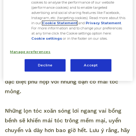
cookies to analyse the performance of our website
(performance cookies) and to enable targeted
1.
advertising and social sharing features like Facebook,
Instagram, etc. (targeting cookies). Read more about this
in our
Cookie Statement
and
Privacy Statement
.
For more information and to change your preferences
Với kiểu uốn tóc ngắn uốn sóng lơi, bạn sẽ thu
at any time click the Cookie settings option here:
Cookie settings
or in the footer on our sites.
hút mọi người với nét đẹp quyến rũ. Tóc uốn
sóng lơi không để mái mang đến một thần thái
Manage preferences
sang chảnh, thu hút, không hề lẫn với bất kỳ
Decline
Accept
kiểu tóc nào. Đây còn là phong cách tạo kiểu
đặc biệt phù hợp với những bạn có mái tóc
mỏng.
Những lọn tóc xoăn sóng lơi ngang vai bồng
bềnh sẽ khiến mái tóc trông mềm mại, uyển
chuyển và dày hơn bao giờ hết. Lưu ý rằng, hãy