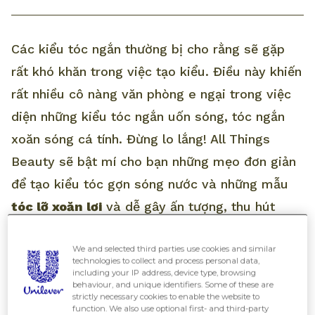
Các kiểu tóc ngắn thường bị cho rằng sẽ gặp
rất khó khăn trong việc tạo kiểu. Điều này khiến
rất nhiều cô nàng văn phòng e ngại trong việc
diện những kiểu tóc ngắn uốn sóng, tóc ngắn
xoăn sóng cá tính. Đừng lo lắng! All Things
Beauty sẽ bật mí cho bạn những mẹo đơn giản
để tạo kiểu tóc gợn sóng nước và những mẫu
tóc lỡ xoăn lơi
và dễ gây ấn tượng, thu hút
nhé.
We and selected third parties use cookies and similar
technologies to collect and process personal data,
Các kiểu tóc ngắn uốn sóng dễ
including your IP address, device type, browsing
behaviour, and unique identifiers. Some of these are
thương cho nàng tóc ngắn
strictly necessary cookies to enable the website to
function. We also use optional first- and third-party