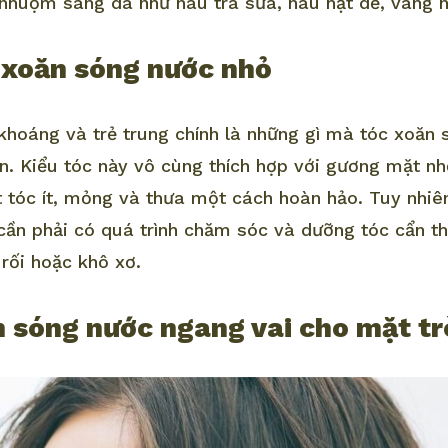
nhuộm sáng da như nâu trà sữa, nâu hạt dẻ, vàng nâ
c xoăn sóng nước nhỏ
khoáng và trẻ trung chính là những gì mà tóc xoăn
. Kiểu tóc này vô cùng thích hợp với gương mặt nh
 tóc ít, mỏng và thưa một cách hoàn hảo. Tuy nhiên
cần phải có quá trình chăm sóc và dưỡng tóc cẩn th
 rối hoặc khô xơ.
n sóng nước ngang vai cho mặt t