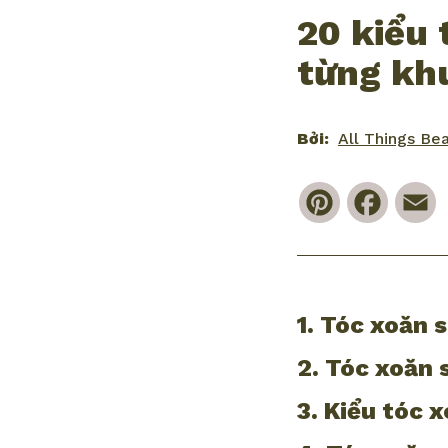
20 kiểu 
từng kh
Bởi:
All Things Be
Pinterest
Faceb
E
1. Tóc xoăn 
2. Tóc xoăn
3. Kiểu tóc 