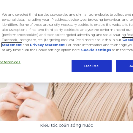
We and selected third parties use cookies and similar technologies to collect and 
personal data, including your IP address, device type, browsing behaviour, and 
identifiers. Some of these are strictly necessary cookies to enable the website to f
also use optional first- and third-party cookies to analyse the performance of our
(performance cookies) and to enable targeted advertising and social sharing feat
Facebook, Instagram, etc. (targeting cookies). Read more about this in our
Cook
Statement
and
Privacy Statement
. For more information and to change you
at any time click the Cookie settings option here:
Cookie settings
or in the foot
references
Decline
A
Kiểu tóc xoăn sóng nước