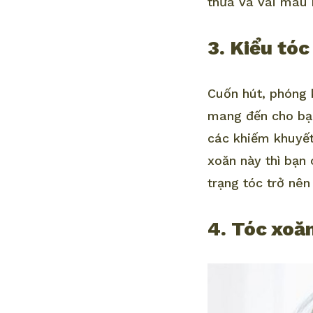
thưa và vài màu 
3. Kiểu tó
Cuốn hút, phóng 
mang đến cho bạn
các khiếm khuyết
xoăn này thì bạn 
trạng tóc trở nên
4. Tóc xoă