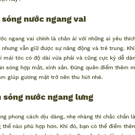
n sóng nước ngang vai
c ngang vai chính là chân ái với những ai yêu thíc
h nhưng vẫn giữ được sự năng động và trẻ trung. Kh
ới mái tóc có độ dài vừa phải và cũng cực kỳ dễ dà
ăn sóng hợp mắt, xinh xắn. Đừng quên điểm thêm m
m giúp gương mặt trở nên thu hút nhé.
n sóng nước ngang lưng
g phong cách dịu dàng, nhẹ nhàng thì chắc chắn l
 thể nào phù hợp hơn. Khi đó, bạn có thể điểm th