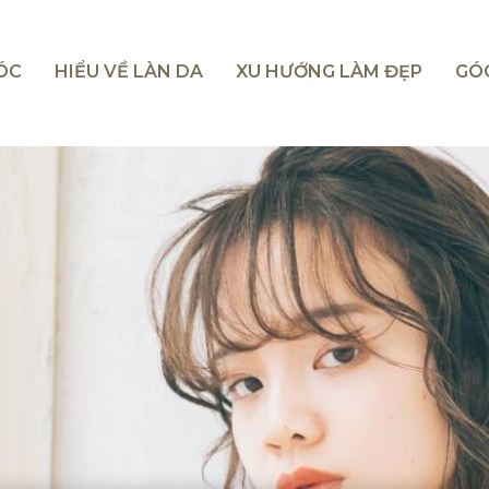
TÓC
HIỂU VỀ LÀN DA
XU HƯỚNG LÀM ĐẸP
GÓ