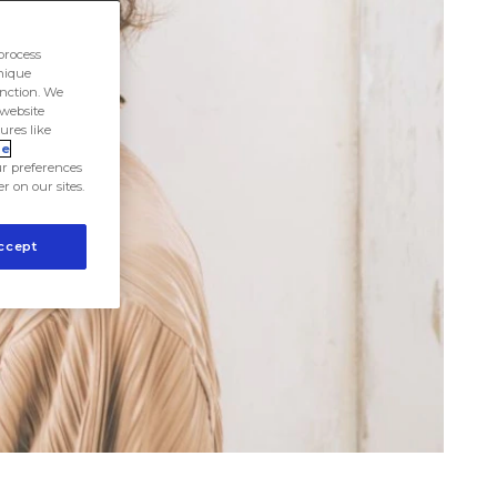
process
unique
unction. We
 website
ures like
ie
r preferences
er on our sites.
ccept