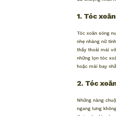
1. Tóc xoă
Tóc xoăn sóng nướ
nhẹ nhàng nữ tín
thấy thoải mái v
những lọn tóc xo
hoặc mái bay nhằ
2. Tóc xoă
Những nàng chuộn
ngang lưng không