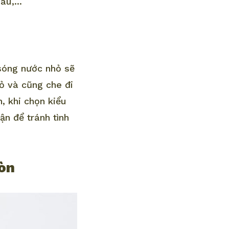
u,...
 sóng nước nhỏ sẽ
ỏ và cũng che đi
, khi chọn kiểu
ận để tránh tình
ròn