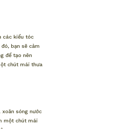
h các kiểu tóc
i đó, bạn sẽ cảm
ng để tạo nên
ột chút mái thưa
à xoăn sóng nước
êm một chút mái