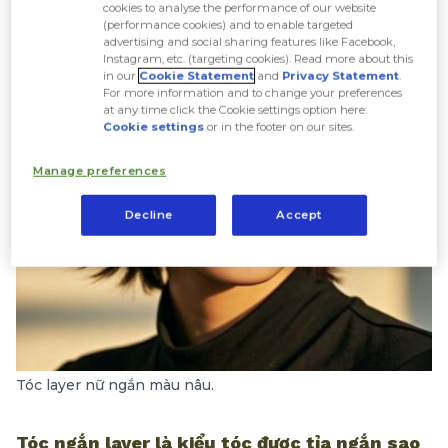
cookies to analyse the performance of our website
(performance cookies) and to enable targeted
advertising and social sharing features like Facebook,
Instagram, etc. (targeting cookies). Read more about this
in our
Cookie Statement
and
Privacy Statement
.
For more information and to change your preferences
at any time click the Cookie settings option here:
Cookie settings
or in the footer on our sites.
Manage preferences
Decline
Accept
Tóc layer nữ ngắn màu nâu.
Tóc ngắn layer là kiểu tóc được tỉa ngắn sao