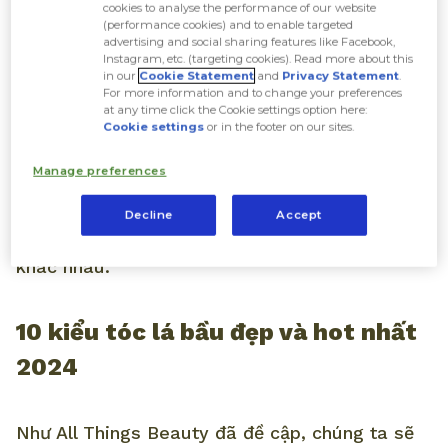
Tóc lá bầu (hay còn gọi là tóc ngang bầu, tóc
cookies to analyse the performance of our website
(performance cookies) and to enable targeted
đuôi ngang bầu) là một phiên bản nâng cấp
advertising and social sharing features like Facebook,
Instagram, etc. (targeting cookies). Read more about this
từ tóc chiếc lá, với những lọn tóc được tỉa
in our
Cookie Statement
and
Privacy Statement
.
For more information and to change your preferences
sole phần đuôi tạo thành các lớp tóc tầng
at any time click the Cookie settings option here:
Cookie settings
or in the footer on our sites.
ôm vào gương mặt.
Tóc lá bầu giúp mái tóc
của phái đẹp trông bồng bềnh, mềm mại và
Manage preferences
dày hơn so với thực tế. Đây là kiểu tóc có rất
Decline
Accept
nhiều biến thể để phù hợp với các khuôn mặt
khác nhau.
10 kiểu tóc lá bầu đẹp và hot nhất
2024
Như All Things Beauty đã đề cập, chúng ta sẽ