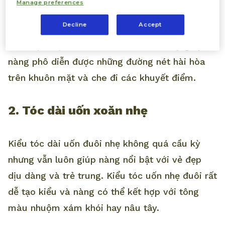
Manage preferences
Kiểu tóc dài
uốn chữ C nhẹ nhàng luôn được
Decline
Accept
lòng chị em, với ưu điểm dễ tạo kiểu và chăm
sóc. Đặc biệt, với kiểu tóc uốn đuôi này giúp
nàng phô diễn được những đường nét hài hòa
trên khuôn mặt và che đi các khuyết điểm.
2. Tóc dài uốn xoăn nhẹ
Kiểu tóc dài uốn đuôi nhẹ không quá cầu kỳ
nhưng vẫn luôn giúp nàng nổi bật với vẻ đẹp
dịu dàng và trẻ trung. Kiểu tóc uốn nhẹ đuôi rất
dễ tạo kiểu và nàng có thể kết hợp với tông
màu nhuộm xám khói hay nâu tây.