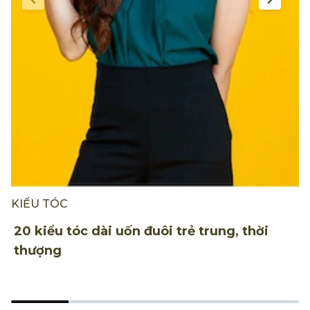
KIỂU TÓC
K
20 kiểu tóc dài uốn đuôi trẻ trung, thời
1
thượng
n