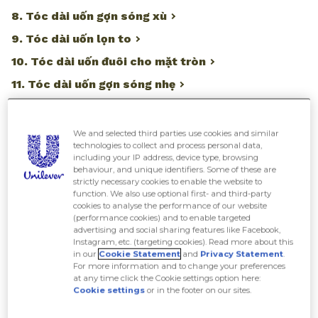
8. Tóc dài uốn gợn sóng xù
9. Tóc dài uốn lọn to
10. Tóc dài uốn đuôi cho mặt tròn
11. Tóc dài uốn gợn sóng nhẹ
We and selected third parties use cookies and similar
technologies to collect and process personal data,
Tóc dài uốn
chưa bao giờ là kiểu tóc lỗi mốt
including your IP address, device type, browsing
behaviour, and unique identifiers. Some of these are
và kiểu tóc này cũng được nhiều tín đồ làm đẹp
strictly necessary cookies to enable the website to
function. We also use optional first- and third-party
săn đón. Dưới đây là gợi ý những kiểu tóc dài
cookies to analyse the performance of our website
(performance cookies) and to enable targeted
uốn siêu đẹp và hot nhất 2023 của All Things
advertising and social sharing features like Facebook,
Beauty mà nàng nên thử.
Instagram, etc. (targeting cookies). Read more about this
in our
Cookie Statement
and
Privacy Statement
.
For more information and to change your preferences
at any time click the Cookie settings option here:
1. Tóc dài uốn chữ C
Cookie settings
or in the footer on our sites.