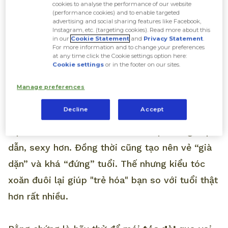
cookies to analyse the performance of our website
(performance cookies) and to enable targeted
advertising and social sharing features like Facebook,
Những lí do khiến bạn nên thử kiểu
Instagram, etc. (targeting cookies). Read more about this
in our
Cookie Statement
and
Privacy Statement
.
tóc dài uốn đuôi
For more information and to change your preferences
at any time click the Cookie settings option here:
Cookie settings
or in the footer on our sites.
Tóc Dài Uốn Đuôi - Giúp bạn trông trẻ
Manage preferences
hơn
Decline
Accept
Đặc điểm của tóc xoăn là khiến bạn trông hấp
dẫn, sexy hơn. Đồng thời cũng tạo nên vẻ “già
dặn” và khá “đứng” tuổi. Thế nhưng kiểu tóc
xoăn đuôi lại giúp "trẻ hóa" bạn so với tuổi thật
hơn rất nhiều.