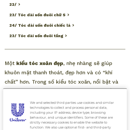
22/
23/ Tóc dài uốn đuôi chữ S
24/ Tóc dài uốn đuôi chiếc lá
23/ Tóc dài uốn đuôi tầng
Một
kiểu tóc xoăn đẹp
, nhẹ nhàng sẽ giúp
khuôn mặt thanh thoát, đẹp hơn và có “khí
chất” hơn. Trong số kiểu tóc xoăn, nổi bật và
thân thuộc nhất với bạn gái Việt chỉ có thể là
các kiểu tóc uốn đuôi dễ thương
! Bắt đầu nổi
We and selected third parties use cookies and similar
technologies to collect and process personal data,
lên từ rất lâu nhưng vì sao kiểu
tóc dài uốn
including your IP address, device type, browsing
behaviour, and unique identifiers. Some of these are
đuôi
này mãi chưa lỗi thời nhỉ? Cùng All Things
strictly necessary cookies to enable the website to
Beauty tìm hiểu xem nhé!
function. We also use optional first- and third-party