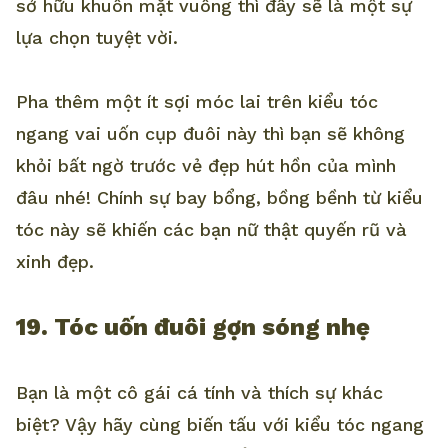
sở hữu khuôn mặt vuông thì đây sẽ là một sự
lựa chọn tuyệt vời.
Pha thêm một ít sợi móc lai trên kiểu tóc
ngang vai uốn cụp đuôi này thì bạn sẽ không
khỏi bất ngờ trước vẻ đẹp hút hồn của mình
đâu nhé! Chính sự bay bổng, bồng bềnh từ kiểu
tóc này sẽ khiến các bạn nữ thật quyến rũ và
xinh đẹp.
19. Tóc uốn đuôi gợn sóng nhẹ
Bạn là một cô gái cá tính và thích sự khác
biệt? Vậy hãy cùng biến tấu với kiểu tóc ngang