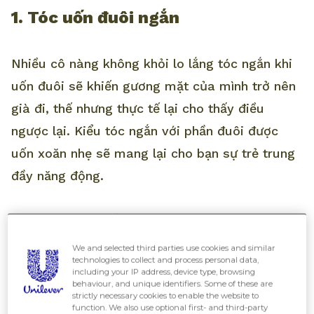
1. Tóc uốn đuôi ngắn
Nhiều cô nàng không khỏi lo lắng tóc ngắn khi
uốn đuôi sẽ khiến gương mặt của mình trở nên
già đi, thế nhưng thực tế lại cho thấy điều
ngược lại. Kiểu tóc ngắn với phần đuôi được
uốn xoăn nhẹ sẽ mang lại cho bạn sự trẻ trung
đầy năng động.
Thêm vào đó, mẫu tóc ngắn uốn đuôi này còn
giúp cho bạn thoải mái kết hợp với nhiều kiểu
We and selected third parties use cookies and similar
technologies to collect and process personal data,
tóc như mái ngố, mái xéo, mái thưa Hàn Quốc
including your IP address, device type, browsing
behaviour, and unique identifiers. Some of these are
hay không mái,... để tạo nên sự mới mẻ mỗi
strictly necessary cookies to enable the website to
function. We also use optional first- and third-party
ngày.