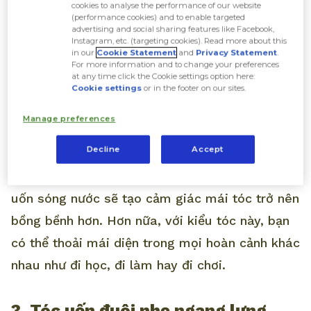
cookies to analyse the performance of our website
(performance cookies) and to enable targeted
advertising and social sharing features like Facebook,
2. Tóc uốn đuôi gợn sóng nước
Instagram, etc. (targeting cookies). Read more about this
in our
Cookie Statement
and
Privacy Statement
.
For more information and to change your preferences
at any time click the Cookie settings option here:
Nếu bạn là một cô nàng bánh bèo thì kiểu tóc
Cookie settings
or in the footer on our sites.
ngang vai xoăn nhẹ kiểu sóng nước chính là lựa
Manage preferences
chọn phù hợp nhất.
Decline
Accept
Đặc biệt, với mái tóc mỏng thì những lọn tóc
uốn sóng nước sẽ tạo cảm giác mái tóc trở nên
bồng bềnh hơn. Hơn nữa, với kiểu tóc này, bạn
có thể thoải mái diện trong mọi hoàn cảnh khác
nhau như đi học, đi làm hay đi chơi.
3. Tóc uốn đuôi nhẹ ngang lưng