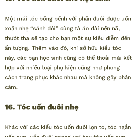
Một mái tóc bồng bềnh với phần đuôi được uốn
xoăn nhẹ “sánh đôi” cùng tà áo dài nền nã,
thướt tha sẽ tạo cho bạn một sự kiều diễm đến
ấn tượng. Thêm vào đó, khi sở hữu kiểu tóc
này, các bạn học sinh cũng có thể thoải mái kết
hợp với nhiều loại phụ kiện cũng như phong
cách trang phục khác nhau mà không gây phản
cảm.
16. Tóc uốn đuôi nhẹ
Khác với các kiểu tóc uốn đuôi lọn to, tóc ngắn
uốn cụp, uốn đuôi ngang vai hay tóc uốn cụp…