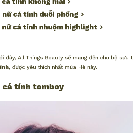
 cá tính không mái
 nữ cá tính duỗi phồng
 nữ cá tính nhuộm highlight
ưới đây, All Things Beauty sẽ mang đến cho bộ sưu
tính
, được yêu thích nhất mùa Hè này.
n cá tính tomboy