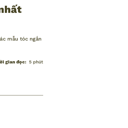
 nhất
các mẫu tóc ngắn
ời gian đọc:
5 phút