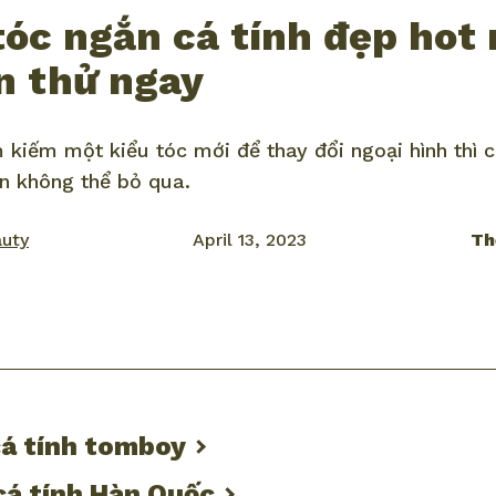
tóc ngắn cá tính đẹp hot
n thử ngay
 kiếm một kiểu tóc mới để thay đổi ngoại hình thì 
ọn không thể bỏ qua.
auty
April 13, 2023
Th
ook
mail
cá tính tomboy
cá tính Hàn Quốc