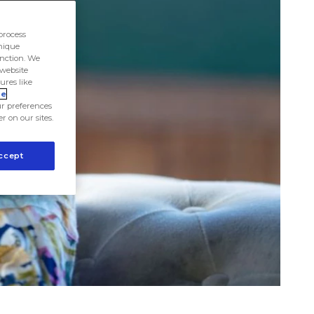
process
unique
unction. We
 website
ures like
ie
r preferences
er on our sites.
ccept