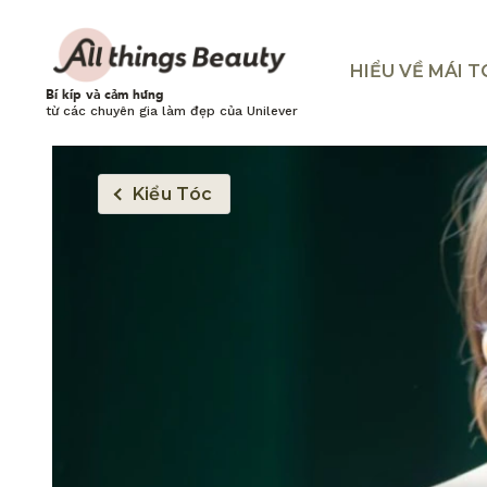
HIỂU VỀ MÁI 
Bí kíp và cảm hứng
từ các chuyên gia làm đẹp của Unilever
Kiểu Tóc