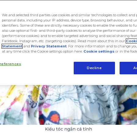
We and selected third parties use cookies and similar technologies to collect and 
personal data, including your IP address, device type, browsing behaviour, and 
identifiers. Some of these are strictly necessary cookies to enable the website to f
also use optional first- and third-party cookies to analyse the performance of our
(performance cookies) and to enable targeted advertising and social sharing feat
Facebook, Instagram, etc. (targeting cookies). Read more about this in our
Cook
Statement
and
Privacy Statement
. For more information and to change you
at any time click the Cookie settings option here:
Cookie settings
or in the foot
references
Decline
A
Kiểu tóc ngắn cá tính