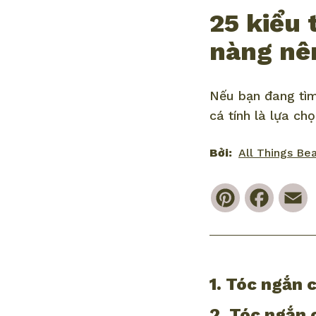
25 kiểu 
nàng nê
Nếu bạn đang tìm
cá tính là lựa ch
Bởi:
All Things Be
Pinterest
Faceb
E
1. Tóc ngắn 
2. Tóc ngắn 