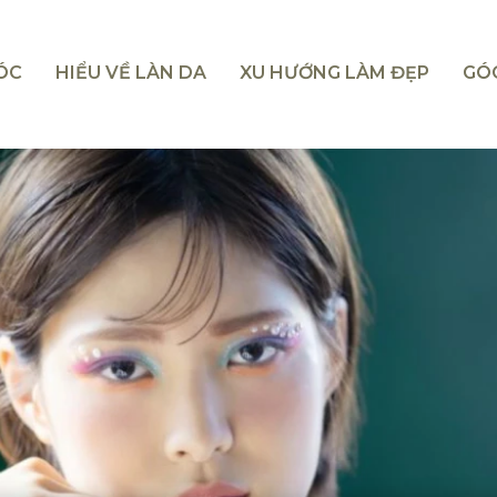
TÓC
HIỂU VỀ LÀN DA
XU HƯỚNG LÀM ĐẸP
GÓ