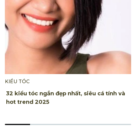
KIỂU TÓC
K
32 kiểu tóc ngắn đẹp nhất, siêu cá tính và
2
hot trend 2025
đ