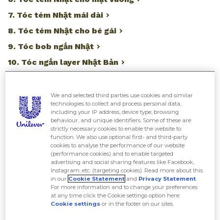
7. Tóc tém Nhật mái dài
8. Tóc tém Nhật cho bé gái
9. Tóc bob ngắn Nhật
10. Tóc ngắn layer Nhật Bản
We and selected third parties use cookies and similar
technologies to collect and process personal data,
Nếu bạn là một cô nàng cá tính và đang tìm
including your IP address, device type, browsing
behaviour, and unique identifiers. Some of these are
kiếm cho mình phong cách mới mẻ để thay đổi
strictly necessary cookies to enable the website to
function. We also use optional first- and third-party
diện mạo cho mái tóc thì
tóc tém Nhật
chính
cookies to analyse the performance of our website
(performance cookies) and to enable targeted
là gợi ý lý tưởng. Ngay sau đây, hãy cùng All
advertising and social sharing features like Facebook,
Instagram, etc. (targeting cookies). Read more about this
Things Beauty điểm danh những kiểu tóc tém
in our
Cookie Statement
and
Privacy Statement
.
Nhật hot nhất năm nay nhé!
For more information and to change your preferences
at any time click the Cookie settings option here:
Cookie settings
or in the footer on our sites.