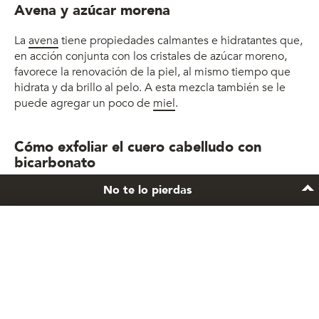
Avena y azúcar morena
La
avena
tiene propiedades calmantes e hidratantes que,
en acción conjunta con los cristales de azúcar moreno,
favorece la renovación de la piel, al mismo tiempo que
hidrata y da brillo al pelo. A esta mezcla también se le
puede agregar un poco de
miel
.
Cómo exfoliar el cuero cabelludo con
bicarbonato
No te lo pierdas
El
bicarbonato de sodio
funciona como agente limpiador
que ayuda a remover los residuos acumulados y el
exceso de oleosidad. Para usarlo, basta con disolver el
¿Tu pelo necesita un nuevo
polvo en agua hasta formar una pasta. Para una
plan de acción?
cucharada sopera de bicarbonato deberían bastar dos de
agua. Eso sí, no lo dejes mucho tiempo sobre el cuero
Lo tenemos. Nuestra asesora virtual analiza las
cabelludo porque podría irritarlo. Enjuagá luego con
necesidades únicas de tu pelo y crea un
abundante agua y lavá bien el pelo luego.
régimen de cuidado especialmente para vos.