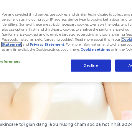
We and selected third parties use cookies and similar technologies to collect and 
personal data, including your IP address, device type, browsing behaviour, and 
identifiers. Some of these are strictly necessary cookies to enable the website to f
also use optional first- and third-party cookies to analyse the performance of our
(performance cookies) and to enable targeted advertising and social sharing feat
Facebook, Instagram, etc. (targeting cookies). Read more about this in our
Cook
Statement
and
Privacy Statement
. For more information and to change you
at any time click the Cookie settings option here:
Cookie settings
or in the foot
references
Decline
A
Skincare tối giản đang là xu hướng chăm sóc da hot nhất 202