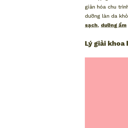
giản hóa chu trìn
dưỡng làn da khỏ
sạch
,
dưỡng ẩm
Lý giải khoa