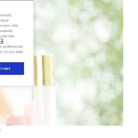
process
unique
unction. We
 website
ures like
ie
r preferences
er on our sites.
ccept
4