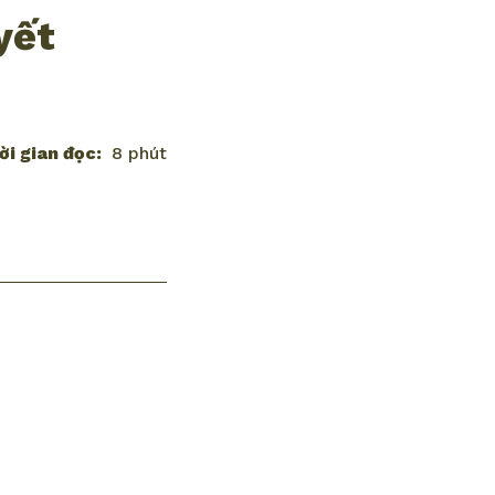
yết
ời gian đọc:
8 phút