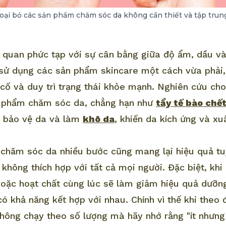
 loại bỏ các sản phẩm chăm sóc da không cần thiết và tập tru
 quan phức tạp với sự cân bằng giữa độ ẩm, dầu v
sử dụng các sản phẩm skincare một cách vừa phải,
cố và duy trì trạng thái khỏe mạnh. Nghiên cứu cho
 phẩm chăm sóc da, chẳng hạn như
tẩy tế bào chế
o bảo vệ da và làm
khô da
, khiến da kích ứng và x
 chăm sóc da nhiều bước cũng mang lại hiệu quả tu
không thích hợp với tất cả mọi người. Đặc biệt, kh
oặc hoạt chất cùng lúc sẽ làm giảm hiệu quả dưỡn
ó khả năng kết hợp với nhau. Chính vì thế khi theo
không chạy theo số lượng mà hãy nhớ rằng "ít nhưng 