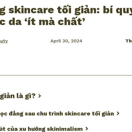
 skincare tối giản: bí qu
 da ‘ít mà chất’
auty
April 30, 2024
Th
ook
mail
giản là gì?
học đằng sau chu trình skincare tối giản
hút của xu hướng skinimalism