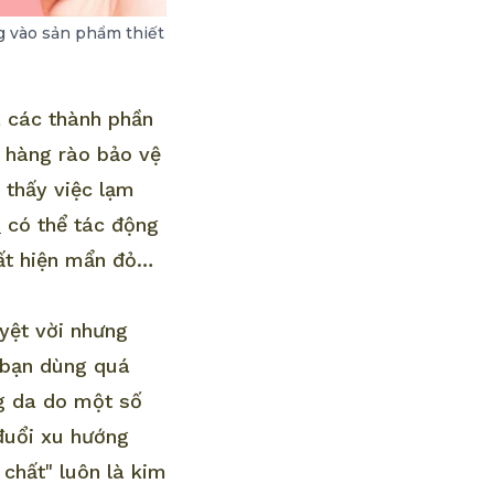
ng vào sản phẩm thiết
à các thành phần
 hàng rào bảo vệ
 thấy việc lạm
t
có thể tác động
uất hiện mẩn đỏ…
yệt vời nhưng
i bạn dùng quá
g da do một số
 đuổi xu hướng
chất" luôn là kim