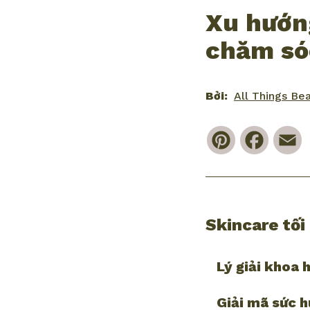
Xu hướng
chăm sóc
Bởi:
All Things Be
Pinterest
Faceb
E
Skincare tối 
Lý giải khoa 
Giải mã sức 