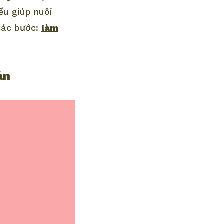
ếu giúp nuôi
 các bước:
làm
ản