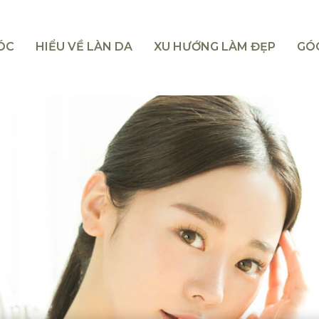
TÓC
HIỂU VỀ LÀN DA
XU HƯỚNG LÀM ĐẸP
GÓ