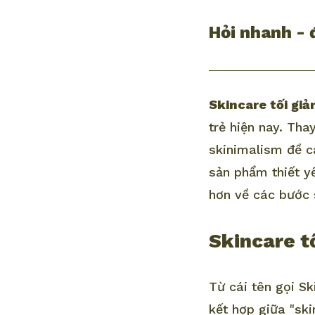
Hỏi nhanh - 
Skincare tối giả
trẻ hiện nay. Th
skinimalism đề c
sản phẩm thiết y
hơn về các bước s
Skincare tố
Từ cái tên gọi Sk
kết hợp giữa "ski