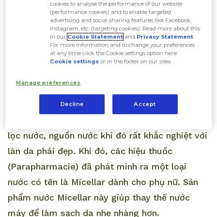
cookies to analyse the performance of our website
làn da rất quan trọng. Vậy
cách dùng nước tẩy
(performance cookies) and to enable targeted
advertising and social sharing features like Facebook,
trang chuẩn chỉnh
là như thế nào? Cùng All
Instagram, etc. (targeting cookies). Read more about this
in our
Cookie Statement
and
Privacy Statement
.
Things Beauty tìm hiểu nhé.
For more information and to change your preferences
at any time click the Cookie settings option here:
Cookie settings
or in the footer on our sites.
Nước tẩy trang là gì?
Manage preferences
Nước tẩy trang có lịch sử ra đời khá thú vị. Vào
Decline
Accept
những năm 1900 tại Pháp, khi chưa có hệ thống
lọc nước, nguồn nước khi đó rất khắc nghiệt với
làn da phái đẹp. Khi đó, các hiệu thuốc
(Parapharmacie) đã phát minh ra một loại
nước có tên là Micellar dành cho phụ nữ. Sản
phẩm nước Micellar này giúp thay thế nước
máy để làm sạch da nhẹ nhàng hơn.