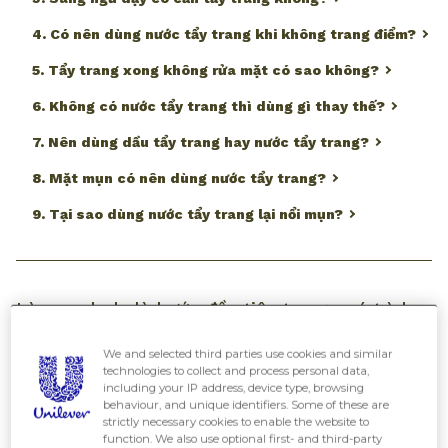
4. Có nên dùng nước tẩy trang khi không trang điểm?
5. Tẩy trang xong không rửa mặt có sao không?
6. Không có nước tẩy trang thì dùng gì thay thế?
7. Nên dùng dầu tẩy trang hay nước tẩy trang?
8. Mặt mụn có nên dùng nước tẩy trang?
9. Tại sao dùng nước tẩy trang lại nổi mụn?
Làm sạch da là bước đầu tiên trong quá trình
làm đẹp. Làn da được làm sạch đúng cách sẽ
We and selected third parties use cookies and similar
mở đường cho các sản phẩm dưỡng da được
technologies to collect and process personal data,
including your IP address, device type, browsing
hấp thụ tốt hơn. Vì thế, việc tẩy trang đúng
behaviour, and unique identifiers. Some of these are
strictly necessary cookies to enable the website to
cách và chọn sản phẩm tẩy trang phù hợp với
function. We also use optional first- and third-party