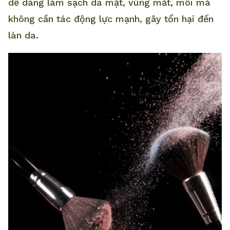
dễ dàng làm sạch da mặt, vùng mắt, môi mà
không cần tác động lực mạnh, gây tổn hại đến
làn da.