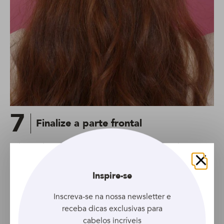
7
Finalize a parte frontal
Sabe as duas mechas de cabelo que ficaram soltas na
lateral frontal da sua cabeça? Chegou a hora de jogá-las
para trás. Se desejar, deixe alguns fios soltos rente ao
Fechar
Inspire-se
rosto.
Inscreva-se na nossa newsletter e
receba dicas exclusivas para
cabelos incríveis