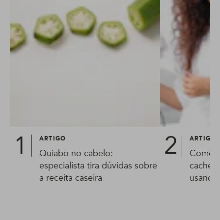
ARTIGO
ARTIGO
Quiabo no cabelo:
Como s
especialista tira dúvidas sobre
cachead
a receita caseira
usando