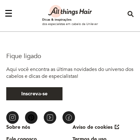
Se
Dicas & inspirações
dos especialistas em cabelo da Unilever
Fique ligado
Aqui você encontra as últimas novidades do universo dos
cabelos e dicas de especialistas!
Inscreva-se
Sobre nós
Aviso de cookies
Fale conosco
Termos de uso