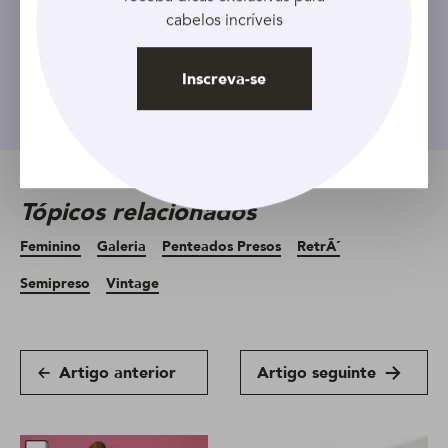
cabelos incríveis
Inscreva-se
Inscreva-se
Tópicos relacionados
Feminino
Galeria
Penteados Presos
RetrÃ´
Semipreso
Vintage
Artigo anterior
Artigo seguinte