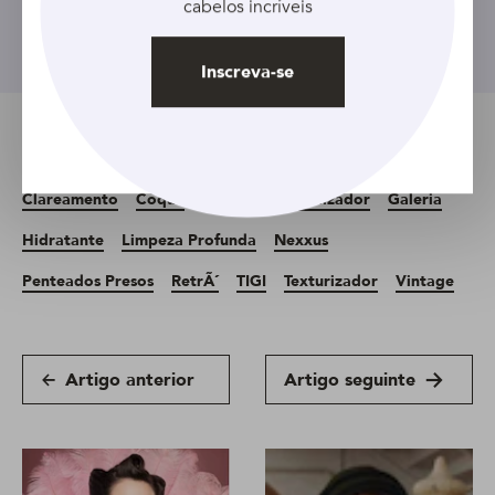
cabelos incríveis
Inscreva-se
Inscreva-se
Tópicos relacionados
Clareamento
Coque
Feminino
Finalizador
Galeria
Hidratante
Limpeza Profunda
Nexxus
Penteados Presos
RetrÃ´
TIGI
Texturizador
Vintage
Artigo anterior
Artigo seguinte