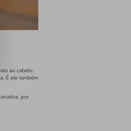
fato ao cabelo.
la. É ele também
ueratina, por