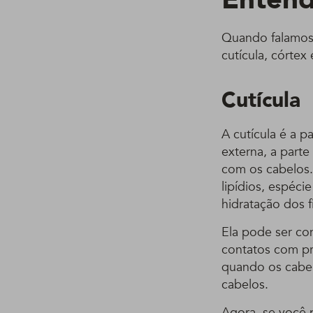
Quando falamo
cutícula, córte
Cutícula
A cutícula é a p
externa, a part
com os cabelos.
lipídios, espéci
hidratação dos f
Ela pode ser co
contatos com pr
quando os cabel
cabelos.
Agora, se você 