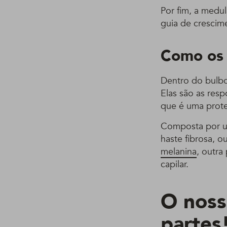
Por fim, a medu
guia de crescim
Como os 
Dentro do bulbo 
Elas são as res
que é uma prote
Composta por u
haste fibrosa, 
melanina
, outra
capilar.
O noss
partes