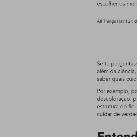
escolher os mel
All Things Hair | 24 
Se te perguntas
além da ciência
saber quais cuid
Por exemplo, po
descoloração, p
estrutura do fi
cuidar de verda
Entend