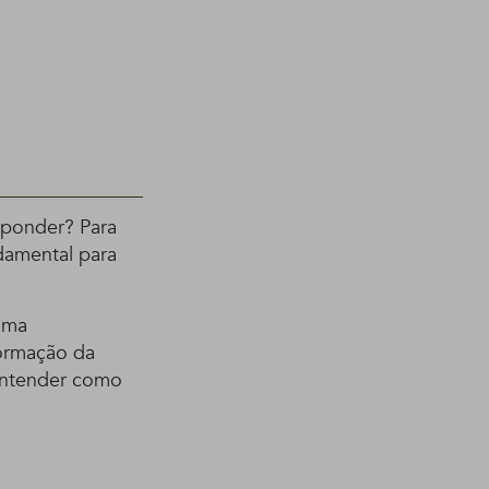
sponder? Para
damental para
uma
formação da
 entender como