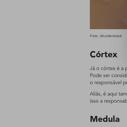
Foto: Shutterstock
Córtex
Já o córtex é a 
Pode ser consid
o responsável pe
Aliás, é aqui ta
isso a responsa
Medula