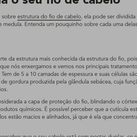
s sobre
estrutura do fio de cabelo
, ela pode ser dividida
x e medula. Entenda um pouquinho sobre cada uma delas
arte da estrutura mais conhecida da estrutura do fio, po
e que nós enxergamos e vemos nos principais tratament
 Tem de 5 a 10 camadas de espessura e suas células são
e de gordura produzida pela glândula sebácea, cuja funçã
ios.
nsiderada a capa de proteção do fio, blindando o córtex
odutos químicos. É possível perceber que a cutícula es
os estão macios e alinhados, já que é ela que concentra
perceber que o seu cabelo está com postas duplas, se