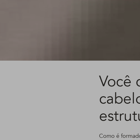
Você 
cabel
estrut
Como é formado u