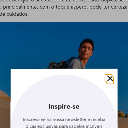
e, principalmente, com o toque áspero, pode ter certeza
 de cuidados.
Fechar
Inspire-se
Inscreva-se na nossa newsletter e receba
dicas exclusivas para cabelos incríveis