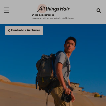
Se
Dicas & inspirações
dos especialistas em cabelo da Unilever
Cuidados Archives