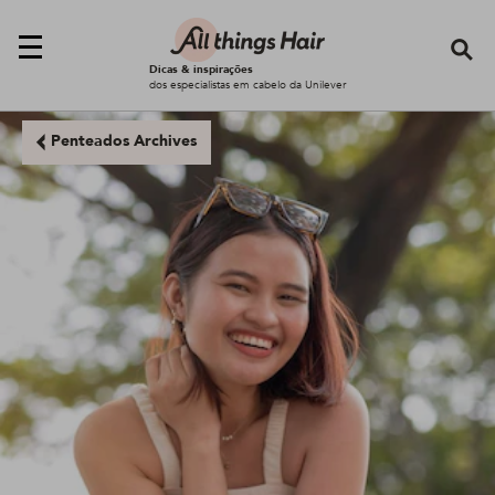
Se
Dicas & inspirações
dos especialistas em cabelo da Unilever
Penteados Archives