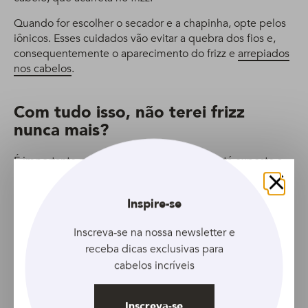
Quando for escolher o secador e a chapinha, opte pelos
iônicos. Esses cuidados vão evitar a quebra dos fios e,
consequentemente o aparecimento do frizz e
arrepiados
nos cabelos
.
Com tudo isso, não terei frizz
nunca mais?
É importante pensar que o nosso cabelo está exposto a
diversos fatores externos, então chega a ser impossível
nunca ter frizz.
Fechar
Inspire-se
Inscreva-se na nossa newsletter e
receba dicas exclusivas para
cabelos incríveis
Inscreva-se