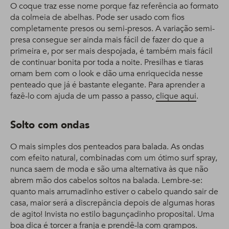
O coque traz esse nome porque faz referência ao formato
da colmeia de abelhas. Pode ser usado com fios
completamente presos ou semi-presos. A variação semi-
presa consegue ser ainda mais fácil de fazer do que a
primeira e, por ser mais despojada, é também mais fácil
de continuar bonita por toda a noite. Presilhas e tiaras
ornam bem com o look e dão uma enriquecida nesse
penteado que já é bastante elegante. Para aprender a
fazê-lo com ajuda de um passo a passo,
clique aqui
.
Solto com ondas
O mais simples dos penteados para balada. As ondas
com efeito natural, combinadas com um ótimo surf spray,
nunca saem de moda e são uma alternativa às que não
abrem mão dos cabelos soltos na balada. Lembre-se:
quanto mais arrumadinho estiver o cabelo quando sair de
casa, maior será a discrepância depois de algumas horas
de agito! Invista no estilo bagunçadinho proposital. Uma
boa dica é torcer a franja e prendê-la com grampos.