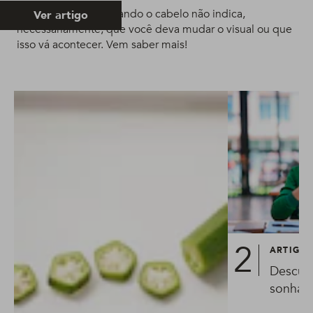
Sonhar que está cortando o cabelo não indica,
Ver artigo
necessariamente, que você deva mudar o visual ou que
isso vá acontecer. Vem saber mais!
ARTIGO
Descubr
sonhar