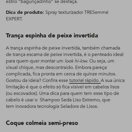
estilo “bagunçadinho” se desfaça.
Dica de produto:
Spray texturizador TRESemmé
EXPERT.
Trança espinha de peixe invertida
A trança espinha de peixe invertida, também chamada
de trança escama de peixe invertida, é o penteado ideal
para quem quer montar um
look hi-low.
Ou seja, um
visual chique, mas descontraído. Embora pareça
complicada, fica pronta em cerca de quinze minutos.
Gostou da ideia? Confira esse
tutorial rápido.
A sua única
limitação é que o efeito só fica visível em cabelos lisos
(ou escovados). Uma dica para quem tem esse tipo de
cabelo é usar o Shampoo Seda Liso Extremo, que
tem inovadora tecnologia Seladora de Lisos.
Coque colmeia semi-preso