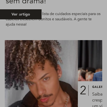
sem drama!
É preciso seguir uma lista de cuidados especiais para os
Ver artigo
cabelos crescerem bonitos e saudáveis. A gente te
ajuda nessa!
GALERIA
Saiba c
crespo 
um visua