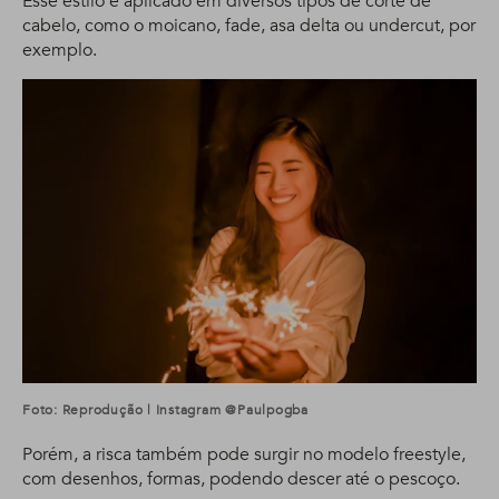
Esse estilo é aplicado em diversos tipos de corte de
cabelo, como o moicano, fade, asa delta ou undercut, por
exemplo.
Foto: Reprodução | Instagram @paulpogba
Porém, a risca também pode surgir no modelo freestyle,
com desenhos, formas, podendo descer até o pescoço.