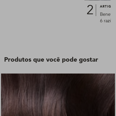
ARTIGO
Benefíc
6 razõe
Produtos que você pode gostar