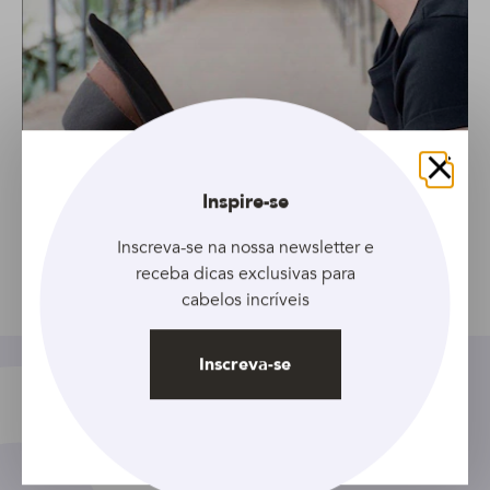
Fechar
Inspire-se
Foto: Reprodução/Instagram @maquiagemdehomem
Inscreva-se na nossa newsletter e
receba dicas exclusivas para
cabelos incríveis
Compartilhar
Inscreva-se