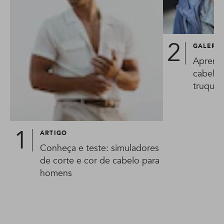
GALERIA
Aprend
cabelo 
truques
ARTIGO
Conheça e teste: simuladores
de corte e cor de cabelo para
homens