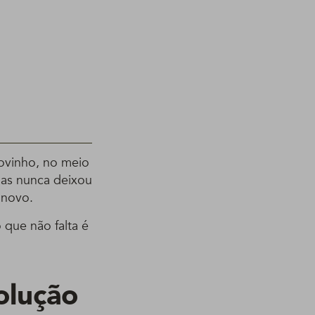
novinho, no meio
mas nunca deixou
 novo.
 que não falta é
olução