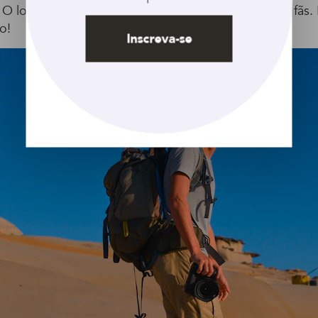
. O look levemente bagunçado fez sucesso entre as fãs.
o!
Inscreva-se