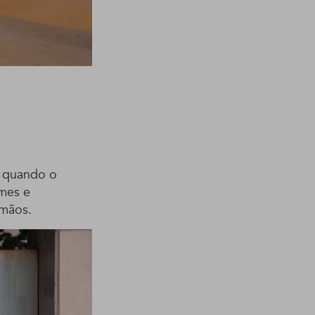
ás quando o
rmes e
mãos.