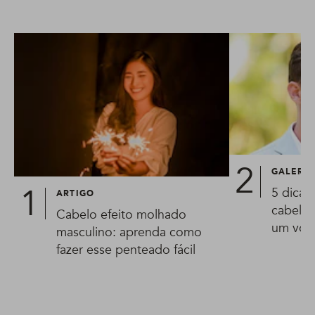
GALERIA
5 dicas
ARTIGO
cabelo 
Cabelo efeito molhado
um vol
masculino: aprenda como
fazer esse penteado fácil