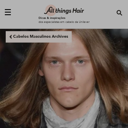
Se
Dicas & inspirações
dos especialistas em cabelo da Unilever
Cabelos Masculinos Archives