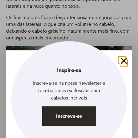
laterais e na nuca quanto no topo.
Os fios maiores ficam despretensiosamente jogados para
uma das laterais, o que cria um volume no cabelo,
deixando o cabelo grisalho, naturalmente mais fino, com
um aspecto mais encorpado.
Fechar
Inspire-se
Inscreva-se na nossa newsletter e
receba dicas exclusivas para
cabelos incríveis
Inscreva-se
Photo By Gregory Pace/Shutterstock – Steve Carell